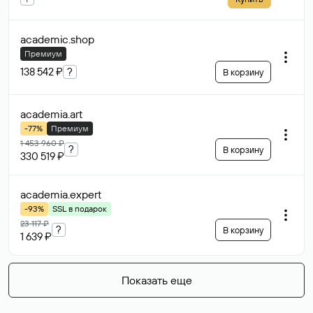
academic
.shop
Премиум
138 542 ₽
?
В корзину
academia
.art
-77%
Премиум
1 453 960 ₽
?
В корзину
330 519 ₽
academia
.expert
-93%
SSL в подарок
23 117 ₽
?
В корзину
1 639 ₽
Показать еще