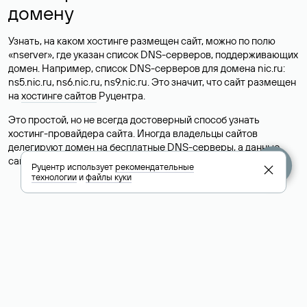
домену
Узнать, на каком хостинге размещен сайт, можно по полю
«nserver», где указан список DNS-серверов, поддерживающих
домен. Например, список DNS-серверов для домена nic.ru:
ns5.nic.ru, ns6.nic.ru, ns9.nic.ru. Это значит, что сайт размещен
на
хостинге сайтов
Руцентра.
Это простой, но не всегда достоверный способ узнать
хостинг-провайдера сайта. Иногда владельцы сайтов
делегируют домен на бесплатные DNS-серверы, а данные
сайта хранятся у другого хостинг-провайдера.
Руцентр использует
рекомендательные
технологии
и
файлы куки
Как узнать актуальные DNS
домена
О том, где можно посмотреть список DNS-серверов для
домена в сервисе Whois, мы написали выше. Порядок
действий такой же, как при определении хостинга: необходимо
ввести доменное имя в поисковую строку Whois, после