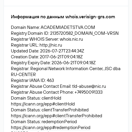
Информация по данным whois.verisign-grs.com
Domain Name: ACADEMIADETSTVA.COM
Registry Domain ID: 2135720582_DOMAIN_COM-VRSN
Registrar WHOIS Server: whois.nic.ru
Registrar URL: http://nic.ru
Updated Date: 2026-07-27T23:44:34Z
Creation Date: 2017-06-21T09:04:18Z
Registry Expiry Date: 2026-06-21T09:04:18Z
Registrar: Regional Network Information Center, JSC dba
RU-CENTER
Registrar IANA ID: 463
Registrar Abuse Contact Email:
tld-abuse@nic.ru
Registrar Abuse Contact Phone: +74950091333
Domain Status: clientHold
https://icann.org/epp#clientHold
Domain Status: clientTransferProhibited
https://icann.org/epp#clientTransferProhibited
Domain Status: redemptionPeriod
https://icann.org/epp#redemptionPeriod