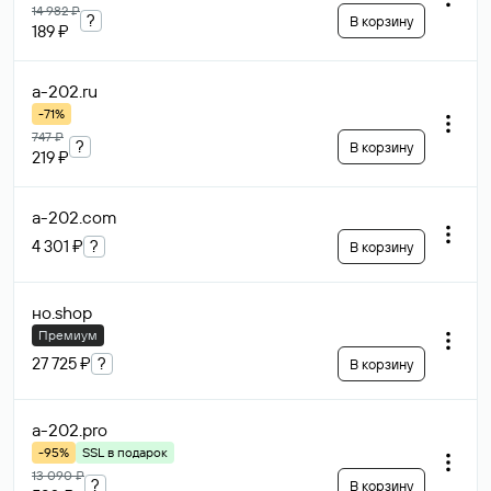
14 982 ₽
?
В корзину
189 ₽
a-202
.ru
-71%
747 ₽
?
В корзину
219 ₽
a-202
.com
4 301 ₽
?
В корзину
но
.shop
Премиум
27 725 ₽
?
В корзину
a-202
.pro
-95%
SSL в подарок
13 090 ₽
?
В корзину