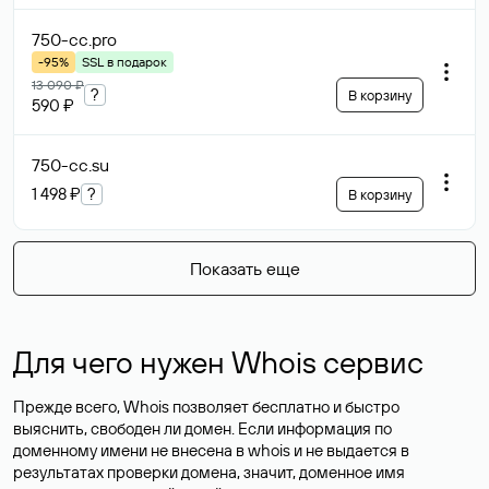
750-cc
.pro
-95%
SSL в подарок
13 090 ₽
?
В корзину
590 ₽
750-cc
.su
1 498 ₽
?
В корзину
Показать еще
Для чего нужен Whois сервис
Прежде всего, Whois позволяет бесплатно и быстро
выяснить, свободен ли домен. Если информация по
доменному имени не внесена в whois и не выдается в
результатах проверки домена, значит, доменное имя