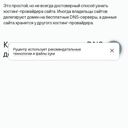
Это простой, но не всегда достоверный способ узнать
хостинг-провайдера сайта. Иногда владельцы сайтов
делегируют домен на бесплатные DNS-серверы, а данные
сайта хранятся у другого хостинг-провайдера.
Как узнать актуальные DNS
Руцентр использует
рекомендательные
домена
технологии
и
файлы куки
О том, где можно посмотреть список DNS-серверов для
домена в сервисе Whois, мы написали выше. Порядок
действий такой же, как при определении хостинга: необходимо
ввести доменное имя в поисковую строку Whois, после
получения ответа найти поле «nserver». В нем указаны
актуальные DNS домена.
Расшифровка значения полей
для доменов .ru, .su и .рф: