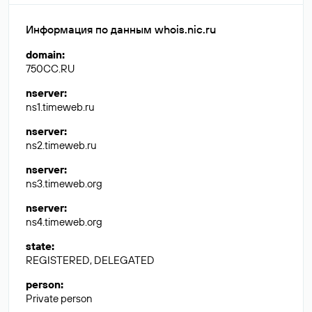
Информация по данным whois.nic.ru
domain
:
750CC.RU
nserver
:
ns1.timeweb.ru
nserver
:
ns2.timeweb.ru
nserver
:
ns3.timeweb.org
nserver
:
ns4.timeweb.org
state
:
REGISTERED, DELEGATED
person
:
Private person