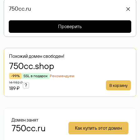
Проверить
Похожий домен свободен!
750cc
.shop
-99%
SSL в подарок
Рекомендуем
14 982 ₽
?
В корзину
189 ₽
Домен занят
750cc.ru
Как купить этот домен