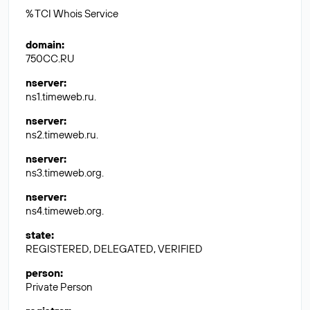
% TCI Whois Service
domain
:
750CC.RU
nserver
:
ns1.timeweb.ru.
nserver
:
ns2.timeweb.ru.
nserver
:
ns3.timeweb.org.
nserver
:
ns4.timeweb.org.
state
:
REGISTERED, DELEGATED, VERIFIED
person
:
Private Person