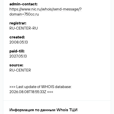
admin-contact
:
https://www.nic.ru/whois/send-message/?
domain=750cc.ru
registrar
:
RU-CENTER-RU
created
:
2008.05.13
paid-till
:
2027.05.13
source
:
RU-CENTER
>>> Last update of WHOIS database:
2026.08.08T18:55:33Z <<<
Информация по данным Whois ТЦИ