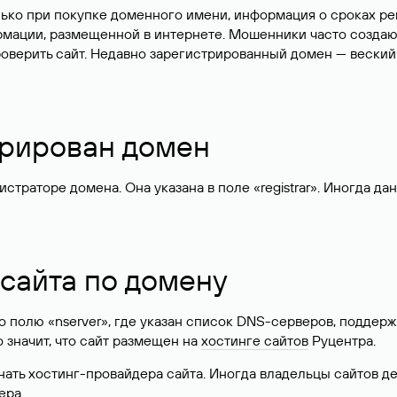
лько при покупке доменного имени, информация о сроках р
ормации, размещенной в интернете. Мошенники часто созда
оверить сайт. Недавно зарегистрированный домен — веский
стрирован домен
раторе домена. Она указана в поле «registrar». Иногда да
 сайта по домену
 по полю «nserver», где указан список DNS-серверов, подд
 Это значит, что сайт размещен на
хостинге сайтов
Руцентра.
знать хостинг-провайдера сайта. Иногда владельцы сайтов 
ера.