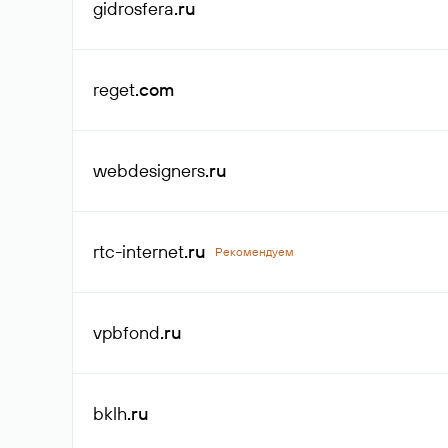
gidrosfera
.ru
reget
.com
webdesigners
.ru
rtc-internet
.ru
Рекомендуем
vpbfond
.ru
bklh
.ru