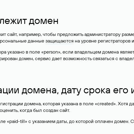
длежит домен
жит сайт, например, чтобы предложить администратору разм
персональные данные
защищаются
на уровне регистраторов 
атора указано в поле «person», если владельцем домена явля
истрирован домен, сервис дает возможность связаться с вла
ации домена, дату срока его
гистрации домена, которая указана в поле «created». Хотя д
оценить, когда был создан сайт.
 «paid-till» с указанием даты, до которой оплачен домен. 