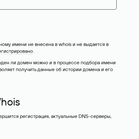
ому имени не внесена в whois и не выдается в
егистрировано
.
боден ли домен можно и в процессе подбора имени
воляет получить данные об истории домена и его
hois
вершится регистрация, актуальные DNS-серверы,