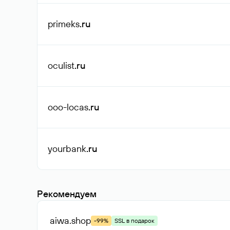
primeks
.ru
oculist
.ru
ooo-locas
.ru
yourbank
.ru
Рекомендуем
aiwa
.shop
-99%
SSL в подарок