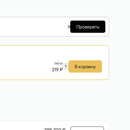
Проверить
747 ₽
?
В корзину
219 ₽
388 700 ₽