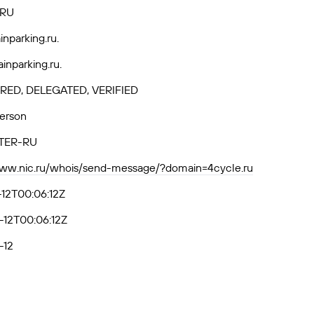
.RU
nparking.ru.
inparking.ru.
RED, DELEGATED, VERIFIED
Person
TER-RU
www.nic.ru/whois/send-message/?domain=4cycle.ru
12T00:06:12Z
-12T00:06:12Z
-12