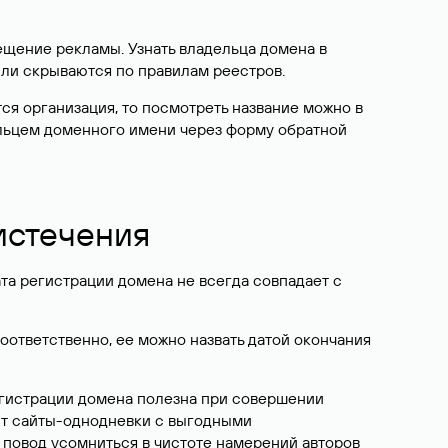
ещение рекламы. Узнать владельца домена в
или скрываются по правилам реестров.
ется организация, то посмотреть название можно в
дельцем доменного имени через форму обратной
 истечения
ата регистрации домена не всегда совпадает с
Соответственно, ее можно назвать датой окончания
егистрации домена полезна при совершении
ют сайты-однодневки с выгодными
 повод усомниться в чистоте намерений авторов