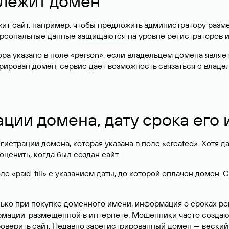
длежит домен
жит сайт, например, чтобы предложить администратору разм
персональные данные
защищаются
на уровне регистраторов 
атора указано в поле «person», если владельцем домена явля
истрирован домен, сервис дает возможность связаться с вла
ации домена, дату срока его
гистрации домена, которая указана в поле «created». Хотя д
оценить, когда был создан сайт.
 «paid-till» с указанием даты, до которой оплачен домен. 
лько при покупке доменного имени, информация о сроках р
ормации, размещенной в интернете. Мошенники часто созда
оверить сайт. Недавно зарегистрированный домен — веский