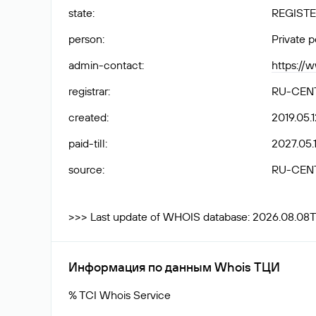
state
:
REGISTE
person
:
Private 
admin-contact
:
https://
registrar
:
RU-CEN
created
:
2019.05.1
paid-till
:
2027.05.
source
:
RU-CEN
>>> Last update of WHOIS database: 2026.08.08
Информация по данным Whois ТЦИ
% TCI Whois Service