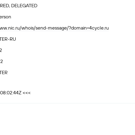
RED, DELEGATED
person
www.nic.ru/whois/send-message/?domain=4cycle.ru
TER-RU
2
12
TER
T08:02:44Z <<<