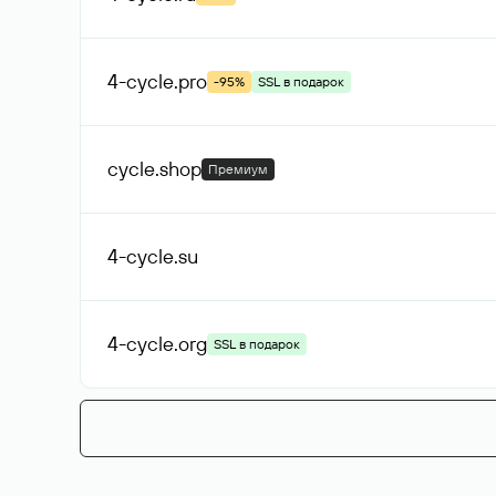
4-cycle
.pro
-95%
SSL в подарок
cycle
.shop
Премиум
4-cycle
.su
4-cycle
.org
SSL в подарок