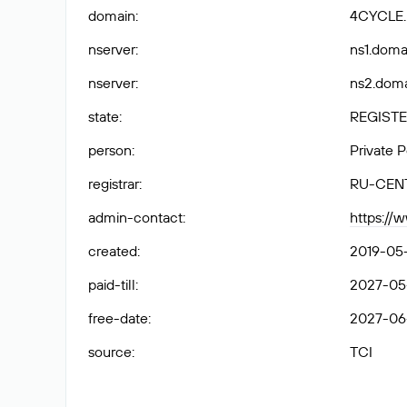
domain
:
4CYCLE
nserver
:
ns1.domai
nserver
:
ns2.doma
state
:
REGISTE
person
:
Private 
registrar
:
RU-CEN
admin-contact
:
https://
created
:
2019-05-
paid-till
:
2027-05
free-date
:
2027-06
source
:
TCI