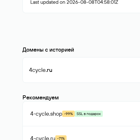
Last updated on 2026-08-08T04:58:01Z
Домены с историей
4cycle
.ru
Рекомендуем
4-cycle
.shop
-99%
SSL в подарок
4-cycle
.ru
-71%