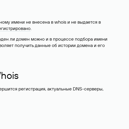
ому имени не внесена в whois и не выдается в
егистрировано
.
боден ли домен можно и в процессе подбора имени
воляет получить данные об истории домена и его
hois
вершится регистрация, актуальные DNS-серверы,