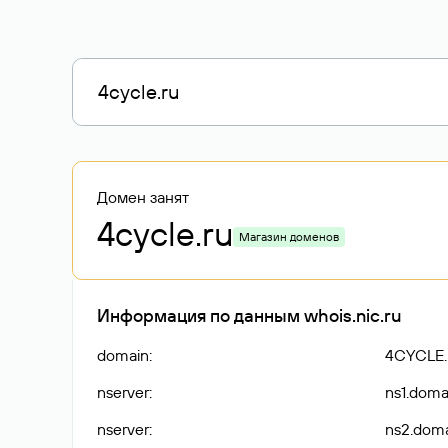
Домен занят
4cycle
.ru
Магазин доменов
Информация по данным whois.nic.ru
domain
:
4CYCLE
nserver
:
ns1.doma
nserver
:
ns2.doma