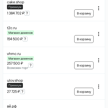
cake
.shop
Премиум
1 384 702 ₽
?
В корзину
t2c
.ru
Магазин доменов
154 500 ₽
?
В корзину
vhmc
.ru
Магазин доменов
257 500 ₽
?
В корзину
Возможен торг
ulov
.shop
Премиум
27 725 ₽
?
В корзину
вё
.рф