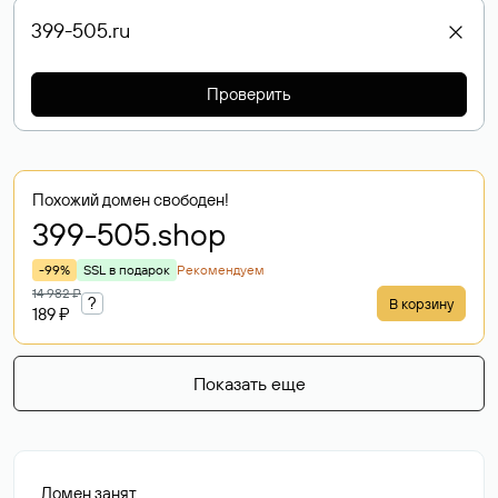
Проверить
Похожий домен свободен!
399-505
.shop
-99%
SSL в подарок
Рекомендуем
14 982 ₽
?
В корзину
189 ₽
Показать еще
Домен занят