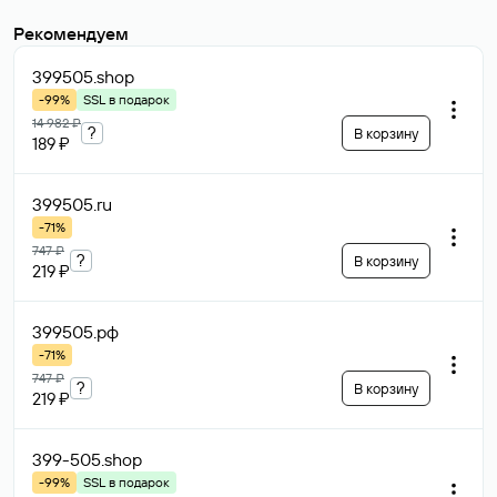
Рекомендуем
399505
.shop
-99%
SSL в подарок
14 982 ₽
?
В корзину
189 ₽
399505
.ru
-71%
747 ₽
?
В корзину
219 ₽
399505
.рф
-71%
747 ₽
?
В корзину
219 ₽
399-505
.shop
-99%
SSL в подарок