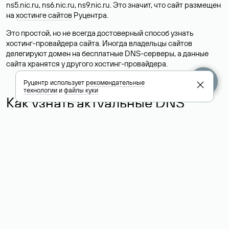
ns5.nic.ru, ns6.nic.ru, ns9.nic.ru. Это значит, что сайт размещен
на
хостинге сайтов
Руцентра.
Это простой, но не всегда достоверный способ узнать
хостинг-провайдера сайта. Иногда владельцы сайтов
делегируют домен на бесплатные DNS-серверы, а данные
сайта хранятся у другого хостинг-провайдера.
Руцентр использует
рекомендательные
технологии
и
файлы куки
Как узнать актуальные DNS
домена
О том, где можно посмотреть список DNS-серверов для
домена в сервисе Whois, мы написали выше. Порядок
действий такой же, как при определении хостинга: необходимо
ввести доменное имя в поисковую строку Whois, после
получения ответа найти поле «nserver». В нем указаны
актуальные DNS домена.