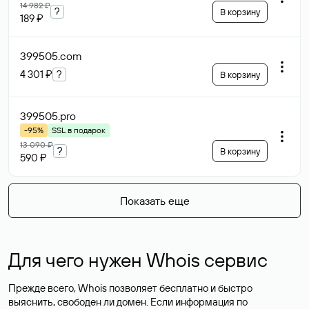
14 982 ₽
?
В корзину
189 ₽
399505
.com
4 301 ₽
?
В корзину
399505
.pro
-95%
SSL в подарок
13 090 ₽
?
В корзину
590 ₽
Показать еще
Для чего нужен Whois сервис
Прежде всего, Whois позволяет бесплатно и быстро
выяснить, свободен ли домен. Если информация по