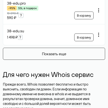
38-edu
.pro
-95%
SSL в подарок
13 090 ₽
?
В корзину
590 ₽
38-edu
.su
1 498 ₽
?
В корзину
Показать еще
Для чего нужен Whois сервис
Прежде всего, Whois позволяет бесплатно и быстро
выяснить, свободен ли домен. Если информация по
доменному имени не внесена в whois и не выдается в
результатах проверки домена, значит, доменное имя
свободно и с большой долей вероятности
может быть