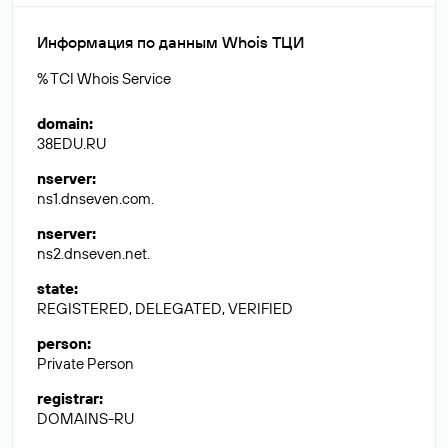
Информация по данным Whois ТЦИ
% TCI Whois Service
domain
:
38EDU.RU
nserver
:
ns1.dnseven.com.
nserver
:
ns2.dnseven.net.
state
:
REGISTERED, DELEGATED, VERIFIED
person
:
Private Person
registrar
:
DOMAINS-RU