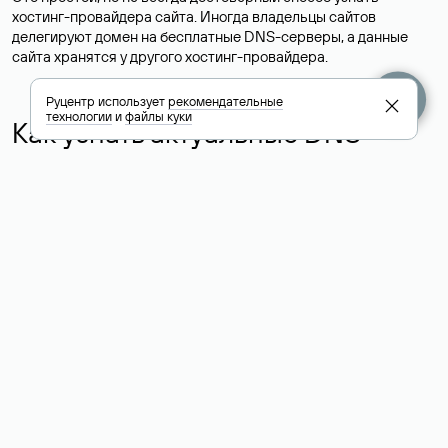
хостинг-провайдера сайта. Иногда владельцы сайтов
делегируют домен на бесплатные DNS-серверы, а данные
сайта хранятся у другого хостинг-провайдера.
Руцентр использует
рекомендательные
технологии
и
файлы куки
Как узнать актуальные DNS
домена
О том, где можно посмотреть список DNS-серверов для
домена в сервисе Whois, мы написали выше. Порядок
действий такой же, как при определении хостинга: необходимо
ввести доменное имя в поисковую строку Whois, после
получения ответа найти поле «nserver». В нем указаны
актуальные DNS домена.
Расшифровка значения полей
для доменов .ru, .su и .рф: