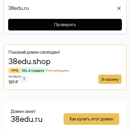
Проверить
Похожий домен свободен!
38edu
.shop
-99%
SSL в подарок
Рекомендуем
14 982 ₽
?
В корзину
189 ₽
Домен занят
38edu.ru
Как купить этот домен