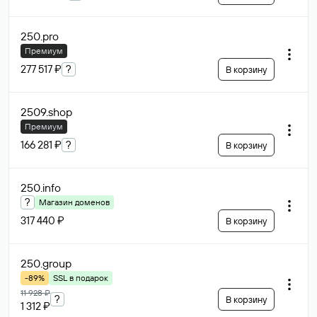
250
.pro
Премиум
277 517 ₽
?
В корзину
2509
.shop
Премиум
166 281 ₽
?
В корзину
250
.info
?
Магазин доменов
317 440 ₽
В корзину
250
.group
-89%
SSL в подарок
11 928 ₽
?
В корзину
1 312 ₽