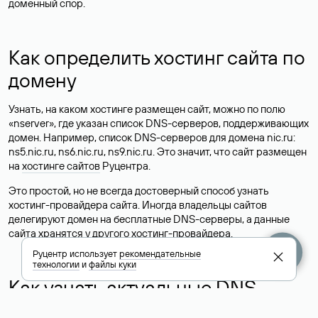
доменный спор.
Как определить хостинг сайта по
домену
Узнать, на каком хостинге размещен сайт, можно по полю
«nserver», где указан список DNS-серверов, поддерживающих
домен. Например, список DNS-серверов для домена nic.ru:
ns5.nic.ru, ns6.nic.ru, ns9.nic.ru. Это значит, что сайт размещен
на
хостинге сайтов
Руцентра.
Это простой, но не всегда достоверный способ узнать
хостинг-провайдера сайта. Иногда владельцы сайтов
делегируют домен на бесплатные DNS-серверы, а данные
сайта хранятся у другого хостинг-провайдера.
Руцентр использует
рекомендательные
технологии
и
файлы куки
Как узнать актуальные DNS
домена