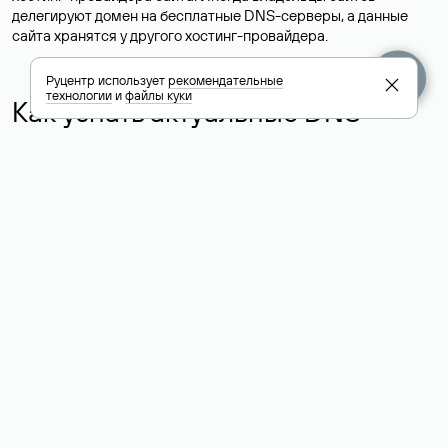
делегируют домен на бесплатные DNS-серверы, а данные
сайта хранятся у другого хостинг-провайдера.
Руцентр использует
рекомендательные
технологии
и
файлы куки
Как узнать актуальные DNS
домена
О том, где можно посмотреть список DNS-серверов для
домена в сервисе Whois, мы написали выше. Порядок
действий такой же, как при определении хостинга: необходимо
ввести доменное имя в поисковую строку Whois, после
получения ответа найти поле «nserver». В нем указаны
актуальные DNS домена.
Расшифровка значения полей
для доменов .ru, .su и .рф:
«nserver»: список DNS-серверов, на которые делегирован