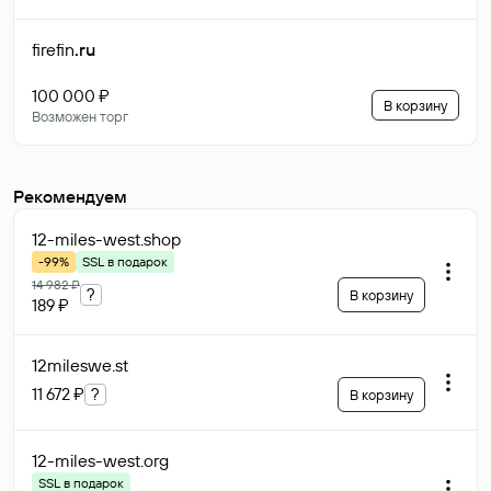
firefin
.ru
100 000 ₽
В корзину
Возможен торг
Рекомендуем
12-miles-west
.shop
-99%
SSL в подарок
14 982 ₽
?
В корзину
189 ₽
12mileswe
.st
11 672 ₽
?
В корзину
12-miles-west
.org
SSL в подарок