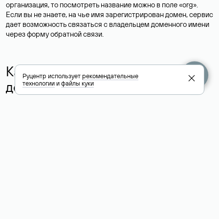
организация, то посмотреть название можно в поле «org».
Если вы не знаете, на чье имя зарегистрирован домен, сервис
дает возможность связаться с владельцем доменного имени
через форму обратной связи.
Как узнать дату регистрации
Руцентр использует
рекомендательные
домена, дату срока его
технологии
и
файлы куки
истечения
В Whois можно проверить возраст сайта по дате регистрации
домена, которая указана в поле «created». Хотя дата
регистрации домена не всегда совпадает с возрастом
ресурса, но все же помогает примерно оценить, когда был
создан сайт.
Важным для заинтересованных доменом станет поле «paid-
till» с указанием даты, до которой оплачен домен.
Соответственно, ее можно назвать датой окончания
регистрации домена.