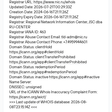
Registrar URL:
https://www.nic.ru/whois
Updated Date: 2026-07-21T00:29:33Z
Creation Date: 2024-06-16T21:11:26Z
Registry Expiry Date: 2026-06-16T21:11:26Z
Registrar: Regional Network Information Center, JSC dba
RU-CENTER
Registrar IANA ID: 463
Registrar Abuse Contact Email:
tld-adm@nic.ru
Registrar Abuse Contact Phone: +7.4959944601
Domain Status: clientHold
https://icann.org/epp#clientHold
Domain Status: clientTransferProhibited
https://icann.org/epp#clientTransferProhibited
Domain Status: redemptionPeriod
https://icann.org/epp#redemptionPeriod
Domain Status: inactive
https://icann.org/epp#inactive
Name Server:
DNSSEC: unsigned
URL of the ICANN Whois Inaccuracy Complaint Form:
https://icann.org/wicf/
>>> Last update of WHOIS database: 2026-08-
08T23:15:14Z <<<