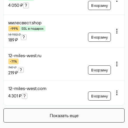
4 050 ₽
?
В корзину
милесвест
.shop
-99%
SSL в подарок
14 982 ₽
?
В корзину
189 ₽
12-miles-west
.ru
-71%
747 ₽
?
В корзину
219 ₽
12-miles-west
.com
4 301 ₽
?
В корзину
Показать еще