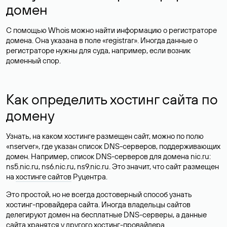
домен
С помощью Whois можно найти информацию о регистраторе
домена. Она указана в поле «registrar». Иногда данные о
регистраторе нужны для суда, например, если возник
доменный спор.
Как определить хостинг сайта по
домену
Узнать, на каком хостинге размещен сайт, можно по полю
«nserver», где указан список DNS-серверов, поддерживающих
домен. Например, список DNS-серверов для домена nic.ru:
ns5.nic.ru, ns6.nic.ru, ns9.nic.ru. Это значит, что сайт размещен
на
хостинге сайтов
Руцентра.
Это простой, но не всегда достоверный способ узнать
хостинг-провайдера сайта. Иногда владельцы сайтов
делегируют домен на бесплатные DNS-серверы, а данные
сайта хранятся у другого хостинг-провайдера.