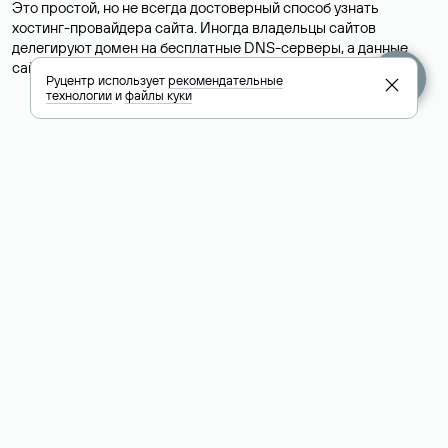
Это простой, но не всегда достоверный способ узнать
хостинг-провайдера сайта. Иногда владельцы сайтов
делегируют домен на бесплатные DNS-серверы, а данные
сайта хранятся у другого хостинг-провайдера.
Руцентр использует
рекомендательные
технологии
и
файлы куки
Как узнать актуальные DNS
домена
О том, где можно посмотреть список DNS-серверов для
домена в сервисе Whois, мы написали выше. Порядок
действий такой же, как при определении хостинга: необходимо
ввести доменное имя в поисковую строку Whois, после
получения ответа найти поле «nserver». В нем указаны
актуальные DNS домена.
Расшифровка значения полей
для доменов .ru, .su и .рф: