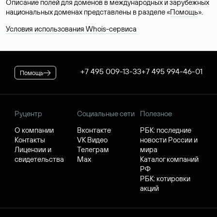
Описание полей для доменов в международных и зарубежных
национальных доменах представлены в разделе «
Помощь
».
Условия использования Whois-сервиса
+7 495 009-13-33
+7 495 994-46-01
Помощь
Руцентр
Социальные сети
Полезное
О компании
Вконтакте
РБК: последние
Контакты
VK Видео
новости России и
Лицензии и
Телеграм
мира
свидетельства
Max
Каталог компаний
РФ
РБК: котировки
акций