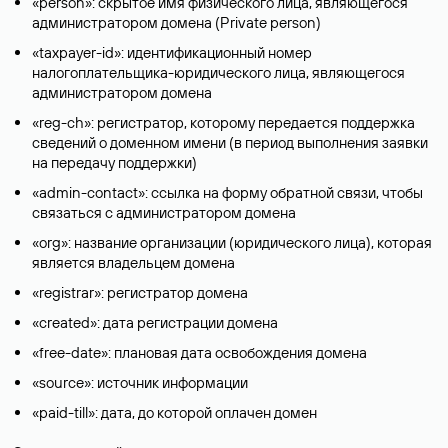
«person»: скрытое имя физического лица, являющегося
администратором домена (Privatе person)
«taxpayer-id»: идентификационный номер
налогоплательщика-юридического лица, являющегося
администратором домена
«reg-ch»: регистратор, которому передается поддержка
сведений о доменном имени (в период выполнения заявки
на передачу поддержки)
«admin-contact»: ссылка на форму обратной связи, чтобы
связаться с администратором домена
«org»: название организации (юридического лица), которая
является владельцем домена
«registrar»: регистратор домена
«created»: дата регистрации домена
«free-date»: плановая дата освобождения домена
«source»: источник информации
«paid-till»: дата, до которой оплачен домен