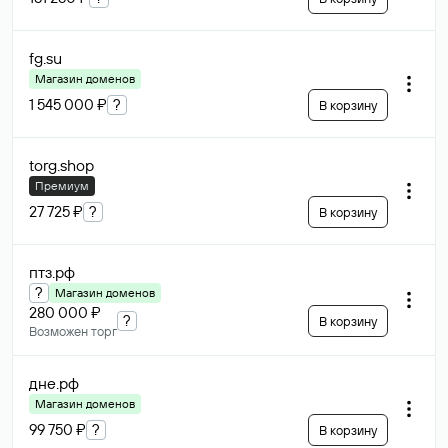
fg
.su
Магазин доменов
1 545 000 ₽
?
В корзину
torg
.shop
Премиум
27 725 ₽
?
В корзину
птз
.рф
?
Магазин доменов
280 000 ₽
?
В корзину
Возможен торг
дне
.рф
Магазин доменов
99 750 ₽
?
В корзину