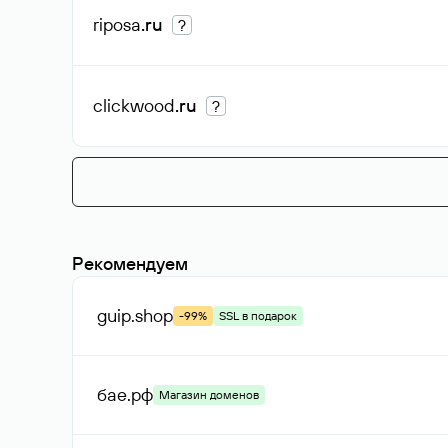
riposa
.ru
?
clickwood
.ru
?
Рекомендуем
guip
.shop
-99%
SSL в подарок
бае
.рф
Магазин доменов