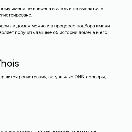
ому имени не внесена в whois и не выдается в
егистрировано
.
боден ли домен можно и в процессе подбора имени
воляет получить данные об истории домена и его
hois
вершится регистрация, актуальные DNS-серверы,