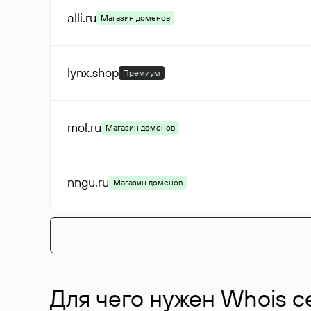
alli
.ru
Магазин доменов
lynx
.shop
Премиум
mol
.ru
Магазин доменов
nngu
.ru
Магазин доменов
Для чего нужен Whois с