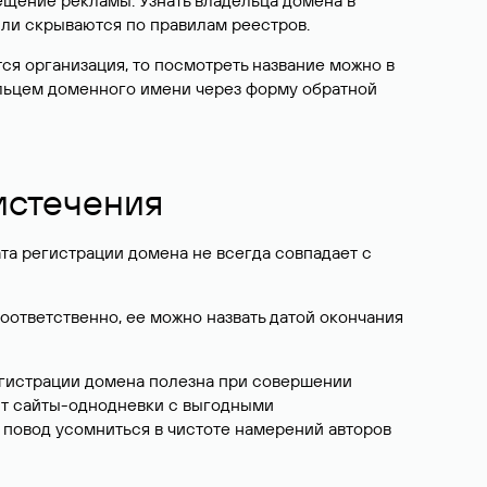
ещение рекламы. Узнать владельца домена в
или скрываются по правилам реестров.
ется организация, то посмотреть название можно в
дельцем доменного имени через форму обратной
 истечения
ата регистрации домена не всегда совпадает с
Соответственно, ее можно назвать датой окончания
егистрации домена полезна при совершении
ют сайты-однодневки с выгодными
 повод усомниться в чистоте намерений авторов