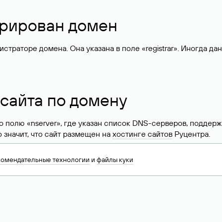
стрирован домен
раторе домена. Она указана в поле «registrar». Иногда да
 сайта по домену
 по полю «nserver», где указан список DNS-серверов, подд
 Это значит, что сайт размещен на
хостинге сайтов
Руцентра.
знать хостинг-провайдера сайта. Иногда владельцы сайтов 
комендательные технологии
и
файлы куки
ера.
 DNS домена