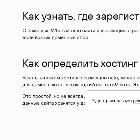
Как узнать, где зареги
С помощью Whois можно найти информацию о регист
если возник доменный спор.
Как определить хостинг
Узнать, на каком хостинге размещен сайт, можно
для домена nic.ru: ns5.nic.ru, ns6.nic.ru, ns9.nic.ru.
Это простой, но не всегда достоверный способ у
Руцентр использует
ре
данные сайта хранятся у другого хостинг-провайд
Как узнать актуальные