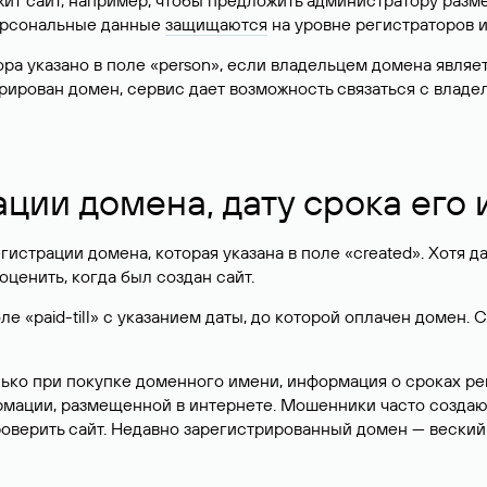
жит сайт, например, чтобы предложить администратору разм
персональные данные
защищаются
на уровне регистраторов 
атора указано в поле «person», если владельцем домена явля
истрирован домен, сервис дает возможность связаться с вла
ации домена, дату срока его
гистрации домена, которая указана в поле «created». Хотя д
оценить, когда был создан сайт.
 «paid-till» с указанием даты, до которой оплачен домен. 
лько при покупке доменного имени, информация о сроках р
ормации, размещенной в интернете. Мошенники часто созда
оверить сайт. Недавно зарегистрированный домен — веский