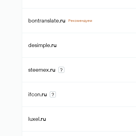
bontranslate
.ru
Рекомендуем
desimple
.ru
steemex
.ru
?
ifcon
.ru
?
luxel
.ru