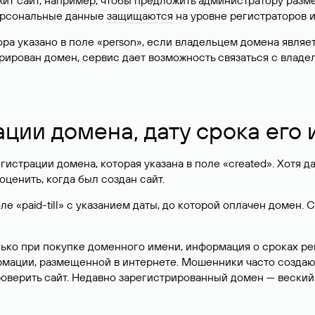
жит сайт, например, чтобы предложить администратору разм
персональные данные
защищаются
на уровне регистраторов 
атора указано в поле «person», если владельцем домена явля
истрирован домен, сервис дает возможность связаться с вла
ации домена, дату срока его
гистрации домена, которая указана в поле «created». Хотя д
оценить, когда был создан сайт.
 «paid-till» с указанием даты, до которой оплачен домен. 
лько при покупке доменного имени, информация о сроках р
ормации, размещенной в интернете. Мошенники часто созда
оверить сайт. Недавно зарегистрированный домен — веский