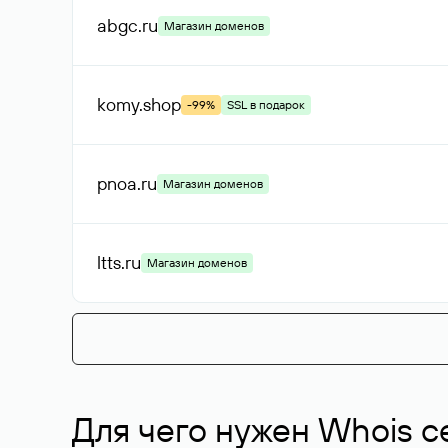
abgc
.ru
Магазин доменов
komy
.shop
-99%
SSL в подарок
pnoa
.ru
Магазин доменов
ltts
.ru
Магазин доменов
Для чего нужен Whois с