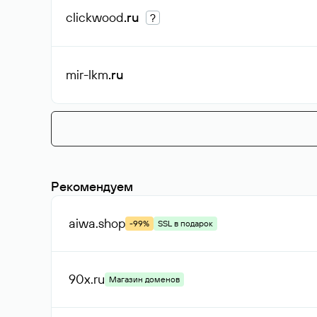
clickwood
.ru
?
mir-lkm
.ru
Рекомендуем
aiwa
.shop
-99%
SSL в подарок
90x
.ru
Магазин доменов