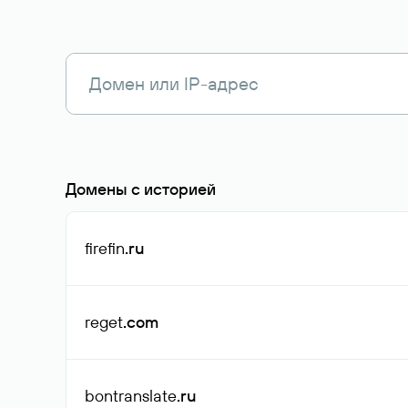
Домены с историей
firefin
.ru
reget
.com
bontranslate
.ru