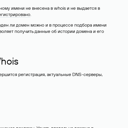
ому имени не внесена в whois и не выдается в
егистрировано
.
боден ли домен можно и в процессе подбора имени
воляет получить данные об истории домена и его
hois
вершится регистрация, актуальные DNS-серверы,