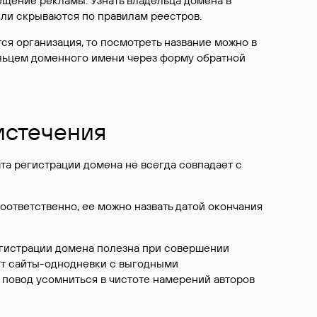
ещение рекламы. Узнать владельца домена в
или скрываются по правилам реестров.
ется организация, то посмотреть название можно в
дельцем доменного имени через форму обратной
 истечения
ата регистрации домена не всегда совпадает с
Соответственно, ее можно назвать датой окончания
егистрации домена полезна при совершении
ют сайты-однодневки с выгодными
 повод усомниться в чистоте намерений авторов