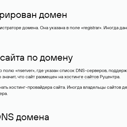
стрирован домен
раторе домена. Она указана в поле «registrar». Иногда да
 сайта по домену
 по полю «nserver», где указан список DNS-серверов, подд
 Это значит, что сайт размещен на
хостинге сайтов
Руцентра.
знать хостинг-провайдера сайта. Иногда владельцы сайтов 
ера.
 DNS домена