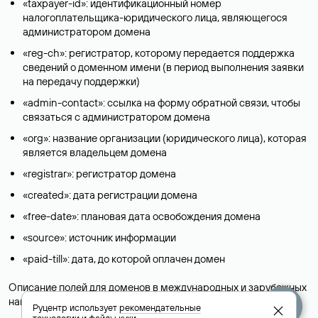
«taxpayer-id»: идентификационный номер
налогоплательщика-юридического лица, являющегося
администратором домена
«reg-ch»: регистратор, которому передается поддержка
сведений о доменном имени (в период выполнения заявки
на передачу поддержки)
«admin-contact»: ссылка на форму обратной связи, чтобы
связаться с администратором домена
«org»: название организации (юридического лица), которая
является владельцем домена
«registrar»: регистратор домена
«created»: дата регистрации домена
«free-date»: плановая дата освобождения домена
«source»: источник информации
«paid-till»: дата, до которой оплачен домен
Описание полей для доменов в международных и зарубежных
национальных доменах представлены в разделе «
Помощь
».
Руцентр использует
рекомендательные