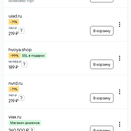
Возможен торг
uiad
.ru
-71%
747 ₽
?
В корзину
219 ₽
hvoya
.shop
-99%
SSL в подарок
14 982 ₽
?
В корзину
189 ₽
nvrd
.ru
-71%
747 ₽
?
В корзину
219 ₽
viax
.ru
Магазин доменов
360 500 ₽
?
В корзину