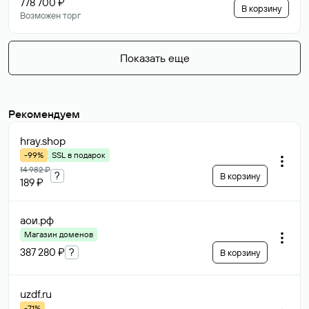
778 700 ₽
В корзину
Возможен торг
Показать еще
Рекомендуем
hray
.shop
-99%
SSL в подарок
14 982 ₽
?
В корзину
189 ₽
аои
.рф
Магазин доменов
387 280 ₽
?
В корзину
uzdf
.ru
-71%