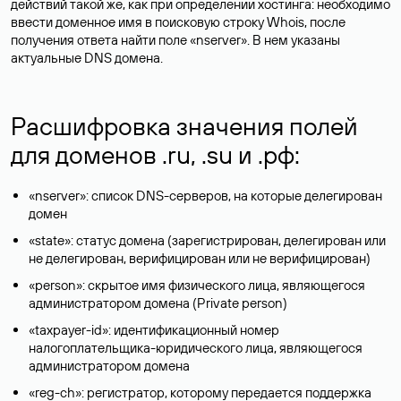
действий такой же, как при определении хостинга: необходимо
ввести доменное имя в поисковую строку Whois, после
получения ответа найти поле «nserver». В нем указаны
актуальные DNS домена.
Расшифровка значения полей
для доменов .ru, .su и .рф:
«nserver»: список DNS-серверов, на которые делегирован
домен
«state»: статус домена (зарегистрирован, делегирован или
не делегирован, верифицирован или не верифицирован)
«person»: скрытое имя физического лица, являющегося
администратором домена (Privatе person)
«taxpayer-id»: идентификационный номер
налогоплательщика-юридического лица, являющегося
администратором домена
«reg-ch»: регистратор, которому передается поддержка