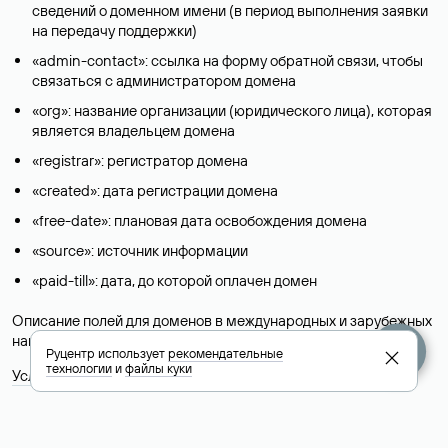
сведений о доменном имени (в период выполнения заявки
на передачу поддержки)
«admin-contact»: ссылка на форму обратной связи, чтобы
связаться с администратором домена
«org»: название организации (юридического лица), которая
является владельцем домена
«registrar»: регистратор домена
«created»: дата регистрации домена
«free-date»: плановая дата освобождения домена
«source»: источник информации
«paid-till»: дата, до которой оплачен домен
Описание полей для доменов в международных и зарубежных
национальных доменах представлены в разделе «
Помощь
».
Руцентр использует
рекомендательные
технологии
и
файлы куки
Условия использования Whois-сервиса