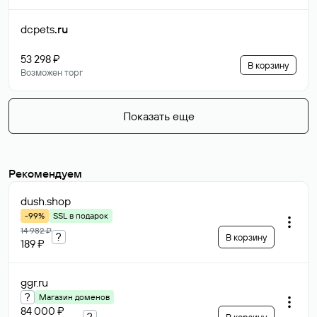
dcpets
.ru
53 298 ₽
В корзину
Возможен торг
Показать еще
Рекомендуем
dush
.shop
-99%
SSL в подарок
14 982 ₽
?
В корзину
189 ₽
ggr
.ru
?
Магазин доменов
84 000 ₽
?