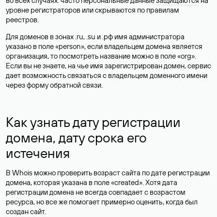
во всех случаях: часто персональные данные
защищаются
на
уровне регистраторов или скрываются по правилам
реестров.
Для доменов в зонах .ru, .su и .рф имя администратора
указано в поле «person», если владельцем домена является
организация, то посмотреть название можно в поле «org».
Если вы не знаете, на чье имя зарегистрирован домен, сервис
дает возможность связаться с владельцем доменного имени
через форму обратной связи.
Как узнать дату регистрации
домена, дату срока его
истечения
В Whois можно проверить возраст сайта по дате регистрации
домена, которая указана в поле «created». Хотя дата
регистрации домена не всегда совпадает с возрастом
ресурса, но все же помогает примерно оценить, когда был
создан сайт.