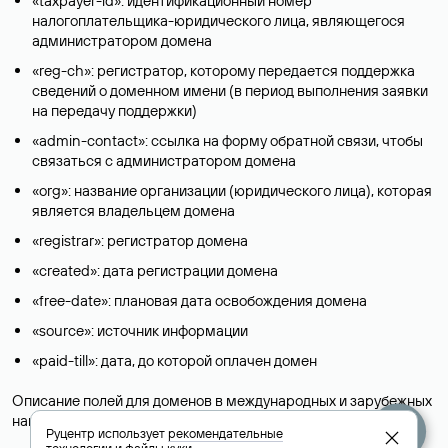
«taxpayer-id»: идентификационный номер
налогоплательщика-юридического лица, являющегося
администратором домена
«reg-ch»: регистратор, которому передается поддержка
сведений о доменном имени (в период выполнения заявки
на передачу поддержки)
«admin-contact»: ссылка на форму обратной связи, чтобы
связаться с администратором домена
«org»: название организации (юридического лица), которая
является владельцем домена
«registrar»: регистратор домена
«created»: дата регистрации домена
«free-date»: плановая дата освобождения домена
«source»: источник информации
«paid-till»: дата, до которой оплачен домен
Описание полей для доменов в международных и зарубежных
национальных доменах представлены в разделе «
Помощь
».
Руцентр использует
рекомендательные