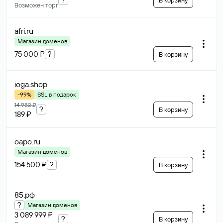
В корзину
Возможен торг
afri
.ru
Магазин доменов
75 000 ₽
?
В корзину
ioga
.shop
-99%
SSL в подарок
14 982 ₽
?
В корзину
189 ₽
oapo
.ru
Магазин доменов
154 500 ₽
?
В корзину
85
.рф
?
Магазин доменов
3 089 999 ₽
?
В корзину