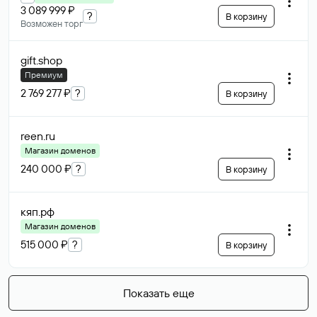
3 089 999 ₽
?
В корзину
Возможен торг
gift
.shop
Премиум
2 769 277 ₽
?
В корзину
reen
.ru
Магазин доменов
240 000 ₽
?
В корзину
кяп
.рф
Магазин доменов
515 000 ₽
?
В корзину
Показать еще