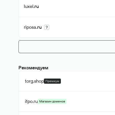
luxel
.ru
riposa
.ru
?
Рекомендуем
torg
.shop
Премиум
ifpo
.ru
Магазин доменов