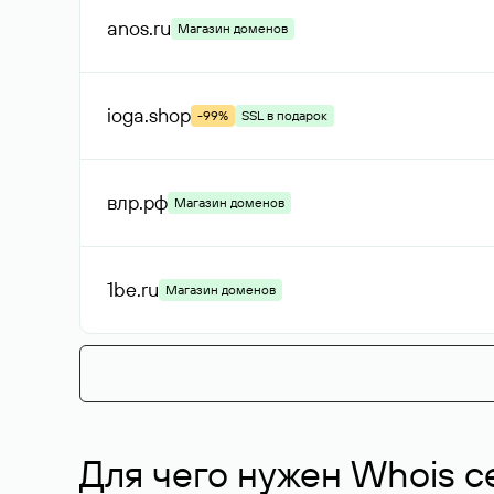
anos
.ru
Магазин доменов
ioga
.shop
-99%
SSL в подарок
влр
.рф
Магазин доменов
1be
.ru
Магазин доменов
Для чего нужен Whois с