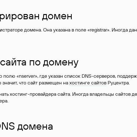
стрирован домен
раторе домена. Она указана в поле «registrar». Иногда да
 сайта по домену
 по полю «nserver», где указан список DNS-серверов, подд
 Это значит, что сайт размещен на
хостинге сайтов
Руцентра.
знать хостинг-провайдера сайта. Иногда владельцы сайтов 
ера.
 DNS домена