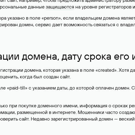
жит сайт, например, чтобы предложить администратору разм
персональные данные
защищаются
на уровне регистраторов 
атора указано в поле «person», если владельцем домена явля
истрирован домен, сервис дает возможность связаться с вла
ации домена, дату срока его
гистрации домена, которая указана в поле «created». Хотя д
оценить, когда был создан сайт.
 «paid-till» с указанием даты, до которой оплачен домен. 
лько при покупке доменного имени, информация о сроках р
ормации, размещенной в интернете. Мошенники часто созда
оверить сайт. Недавно зарегистрированный домен — веский