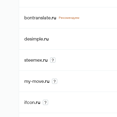
bontranslate
.ru
Рекомендуем
desimple
.ru
steemex
.ru
?
my-move
.ru
?
ifcon
.ru
?