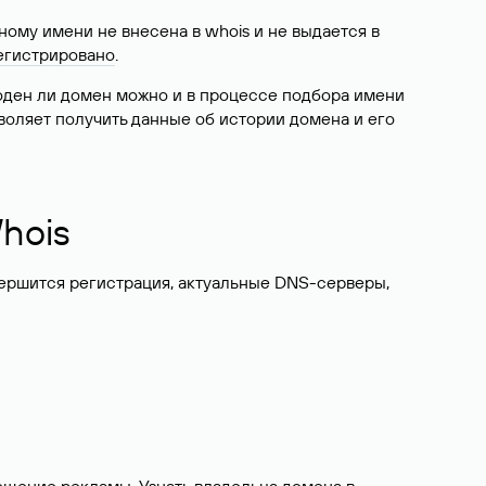
ому имени не внесена в whois и не выдается в
егистрировано
.
боден ли домен можно и в процессе подбора имени
воляет получить данные об истории домена и его
hois
вершится регистрация, актуальные DNS-серверы,