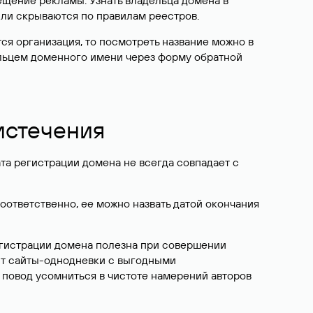
ещение рекламы. Узнать владельца домена в
или скрываются по правилам реестров.
ется организация, то посмотреть название можно в
дельцем доменного имени через форму обратной
 истечения
ата регистрации домена не всегда совпадает с
Соответственно, ее можно назвать датой окончания
егистрации домена полезна при совершении
ют сайты-однодневки с выгодными
 повод усомниться в чистоте намерений авторов