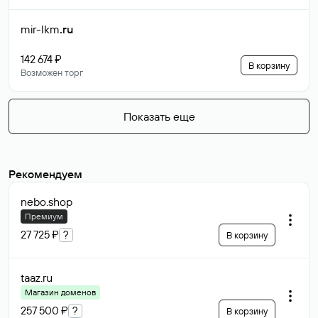
mir-lkm
.ru
142 674 ₽
В корзину
Возможен торг
Показать еще
Рекомендуем
nebo
.shop
Премиум
27 725 ₽
?
В корзину
taaz
.ru
Магазин доменов
257 500 ₽
?
В корзину