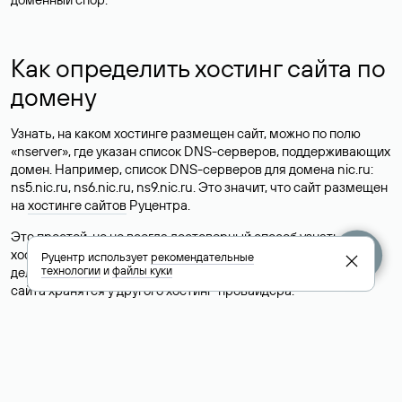
Как определить хостинг сайта по
домену
Узнать, на каком хостинге размещен сайт, можно по полю
«nserver», где указан список DNS-серверов, поддерживающих
домен. Например, список DNS-серверов для домена nic.ru:
ns5.nic.ru, ns6.nic.ru, ns9.nic.ru. Это значит, что сайт размещен
на
хостинге сайтов
Руцентра.
Это простой, но не всегда достоверный способ узнать
хостинг-провайдера сайта. Иногда владельцы сайтов
Руцентр использует
рекомендательные
технологии
и
файлы куки
делегируют домен на бесплатные DNS-серверы, а данные
сайта хранятся у другого хостинг-провайдера.
Как узнать актуальные DNS
домена