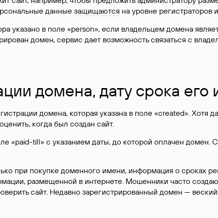
жит сайт, например, чтобы предложить администратору разм
персональные данные
защищаются
на уровне регистраторов 
атора указано в поле «person», если владельцем домена явля
истрирован домен, сервис дает возможность связаться с вла
ации домена, дату срока его
гистрации домена, которая указана в поле «created». Хотя д
оценить, когда был создан сайт.
 «paid-till» с указанием даты, до которой оплачен домен. 
лько при покупке доменного имени, информация о сроках р
ормации, размещенной в интернете. Мошенники часто созда
оверить сайт. Недавно зарегистрированный домен — веский