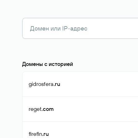
Домены с историей
gidrosfera
.ru
reget
.com
firefin
.ru