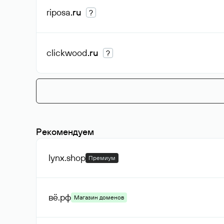
riposa
.ru
?
clickwood
.ru
?
Рекомендуем
lynx
.shop
Премиум
вё
.рф
Магазин доменов