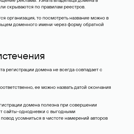
ещение рекламы. Узнать владельца домена в
или скрываются по правилам реестров.
ется организация, то посмотреть название можно в
дельцем доменного имени через форму обратной
 истечения
ата регистрации домена не всегда совпадает с
Соответственно, ее можно назвать датой окончания
егистрации домена полезна при совершении
ют сайты-однодневки с выгодными
 повод усомниться в чистоте намерений авторов