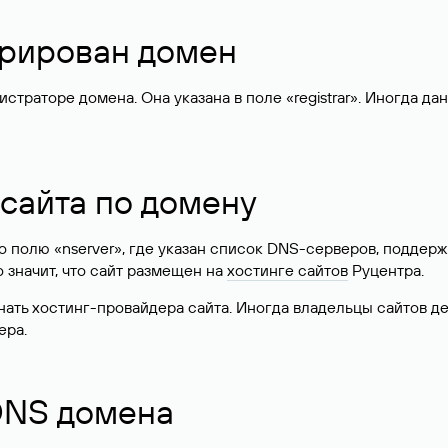
стрирован домен
раторе домена. Она указана в поле «registrar». Иногда да
 сайта по домену
 по полю «nserver», где указан список DNS-серверов, подд
 Это значит, что сайт размещен на
хостинге сайтов
Руцентра.
знать хостинг-провайдера сайта. Иногда владельцы сайтов 
ера.
 DNS домена