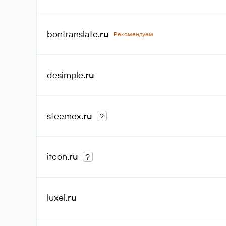
bontranslate
.ru
Рекомендуем
desimple
.ru
steemex
.ru
?
ifcon
.ru
?
luxel
.ru