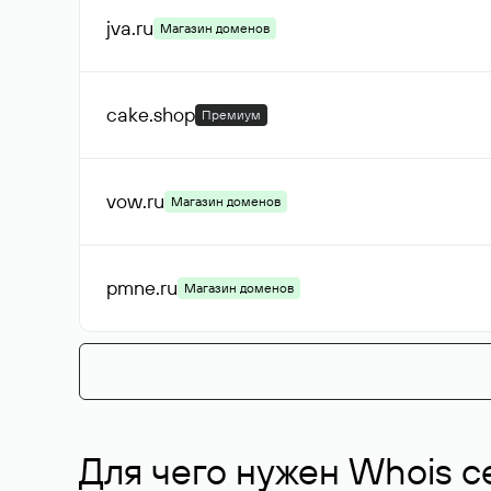
jva
.ru
Магазин доменов
cake
.shop
Премиум
vow
.ru
Магазин доменов
pmne
.ru
Магазин доменов
Для чего нужен Whois с