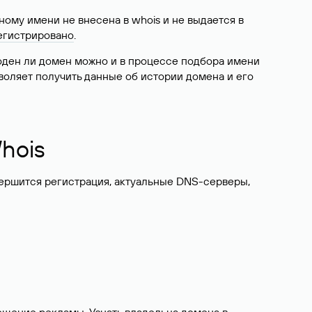
ому имени не внесена в whois и не выдается в
егистрировано
.
боден ли домен можно и в процессе подбора имени
воляет получить данные об истории домена и его
hois
вершится регистрация, актуальные DNS-серверы,