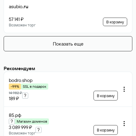
asubio
.ru
57 141 ₽
В корзину
Возможен торг
Показать еще
Рекомендуем
bodro
.shop
-99%
SSL в подарок
14 982 ₽
?
В корзину
189 ₽
85
.рф
?
Магазин доменов
3 089 999 ₽
?
В корзину
Возможен торг