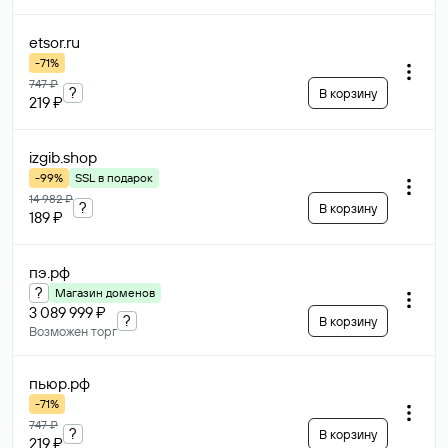
etsor
.ru
-71%
747 ₽
?
В корзину
219 ₽
izgib
.shop
-99%
SSL в подарок
14 982 ₽
?
В корзину
189 ₽
пэ
.рф
?
Магазин доменов
3 089 999 ₽
?
В корзину
Возможен торг
пьюр
.рф
-71%
747 ₽
?
В корзину
219 ₽