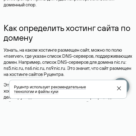
доменный спор.
Как определить хостинг сайта по
домену
Узнать, на каком хостинге размещен сайт, можно по полю
«nserver», где указан список DNS-серверов, поддерживающих
домен. Например, список DNS-серверов для домена nic.ru:
ns5.nic.ru, ns6.nic.ru, ns9.nic.ru. Это значит, что сайт размещен
на
хостинге сайтов
Руцентра.
Это простой, но не всегда достоверный способ узнать
Руцентр использует
рекомендательные
хостинг-провайдера сайта. Иногда владельцы сайтов
технологии
и
файлы куки
делегируют домен на бесплатные DNS-серверы, а данные
сайта хранятся у другого хостинг-провайдера.
Как узнать актуальные DNS
домена