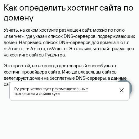
Как определить хостинг сайта по
домену
Узнать, на каком хостинге размещен сайт, можно по полю
«nserver», где указан список DNS-серверов, поддерживающих
домен. Например, список DNS-серверов для домена nic.ru:
ns5.nic.ru, ns6.nic.ru, ns9.nic.ru. Это значит, что сайт размещен
на
хостинге сайтов
Руцентра.
Это простой, но не всегда достоверный способ узнать
хостинг-провайдера сайта. Иногда владельцы сайтов
делегируют домен на бесплатные DNS-серверы, а данные
сайта хранятся у другого хостинг-провайдера.
Руцентр использует
рекомендательные
технологии
и
файлы куки
Как узнать актуальные DNS
домена
О том, где можно посмотреть список DNS-серверов для
домена в сервисе Whois, мы написали выше. Порядок