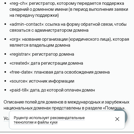
«reg-ch»: регистратор, которому передается поддержка
сведений о доменном имени (в период выполнения заявки
на передачу поддержки)
«admin-contact»: ссылка на форму обратной связи, чтобы
связаться с администратором домена
«org»: название организации (юридического лица), которая
является владельцем домена
«registrar»: регистратор домена
«created»: дата регистрации домена
«free-date»: плановая дата освобождения домена
«source»: источник информации
«paid-till»: дата, до которой оплачен домен
Описание полей для доменов в международных и зарубежных
национальных доменах представлены в разделе «
Помощь
».
Руцентр использует
рекомендательные
Условия использования Whois-сервиса
технологии
и
файлы куки