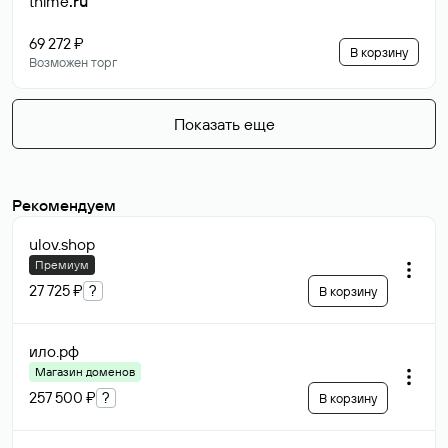
thime
.ru
69 272 ₽
В корзину
Возможен торг
Показать еще
Рекомендуем
ulov
.shop
Премиум
27 725 ₽
?
В корзину
ило
.рф
Магазин доменов
257 500 ₽
?
В корзину