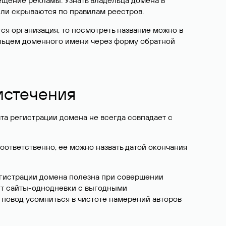
ещение рекламы. Узнать владельца домена в
или скрываются по правилам реестров.
ется организация, то посмотреть название можно в
дельцем доменного имени через форму обратной
 истечения
ата регистрации домена не всегда совпадает с
Соответственно, ее можно назвать датой окончания
егистрации домена полезна при совершении
ют сайты-однодневки с выгодными
 повод усомниться в чистоте намерений авторов