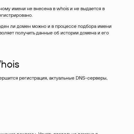
ому имени не внесена в whois и не выдается в
егистрировано
.
боден ли домен можно и в процессе подбора имени
воляет получить данные об истории домена и его
hois
вершится регистрация, актуальные DNS-серверы,