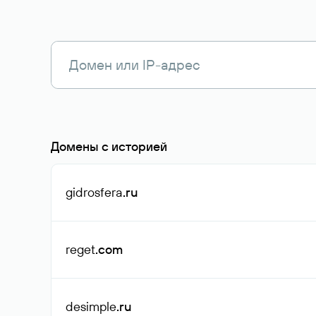
Домены с историей
gidrosfera
.ru
reget
.com
desimple
.ru