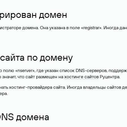
стрирован домен
раторе домена. Она указана в поле «registrar». Иногда да
 сайта по домену
 по полю «nserver», где указан список DNS-серверов, подд
 Это значит, что сайт размещен на
хостинге сайтов
Руцентра.
знать хостинг-провайдера сайта. Иногда владельцы сайтов 
ера.
 DNS домена