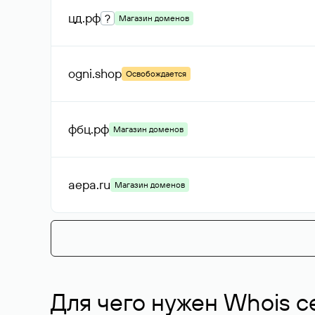
цд
.рф
?
Магазин доменов
ogni
.shop
Освобождается
фбц
.рф
Магазин доменов
aepa
.ru
Магазин доменов
Для чего нужен Whois с