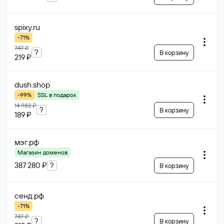
spixy
.ru
-71%
747 ₽
?
В корзину
219 ₽
dush
.shop
-99%
SSL в подарок
14 982 ₽
?
В корзину
189 ₽
мэг
.рф
Магазин доменов
387 280 ₽
?
В корзину
сенд
.рф
-71%
747 ₽
?
В корзину