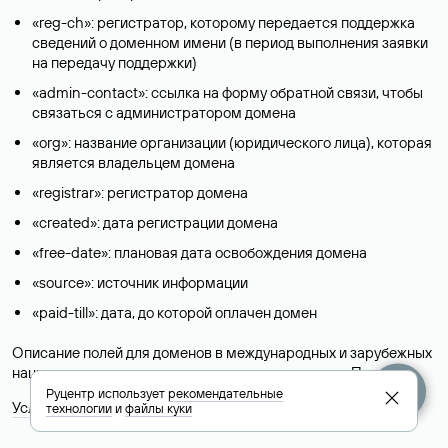
«reg-ch»: регистратор, которому передается поддержка
сведений о доменном имени (в период выполнения заявки
на передачу поддержки)
«admin-contact»: ссылка на форму обратной связи, чтобы
связаться с администратором домена
«org»: название организации (юридического лица), которая
является владельцем домена
«registrar»: регистратор домена
«created»: дата регистрации домена
«free-date»: плановая дата освобождения домена
«source»: источник информации
«paid-till»: дата, до которой оплачен домен
Описание полей для доменов в международных и зарубежных
национальных доменах представлены в разделе «
Помощь
».
Руцентр использует
рекомендательные
Условия использования Whois-сервиса
технологии
и
файлы куки