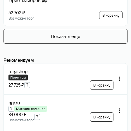
юристмайоров
.рф
52 703 ₽
В корзину
Возможен торг
Показать еще
Рекомендуем
torg
.shop
Премиум
27 725 ₽
?
В корзину
ggr
.ru
?
Магазин доменов
84 000 ₽
?
В корзину
Возможен торг