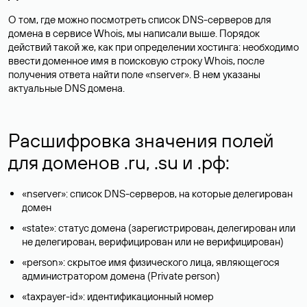
О том, где можно посмотреть список DNS-серверов для
домена в сервисе Whois, мы написали выше. Порядок
действий такой же, как при определении хостинга: необходимо
ввести доменное имя в поисковую строку Whois, после
получения ответа найти поле «nserver». В нем указаны
актуальные DNS домена.
Расшифровка значения полей
для доменов .ru, .su и .рф:
«nserver»: список DNS-серверов, на которые делегирован
домен
«state»: статус домена (зарегистрирован, делегирован или
не делегирован, верифицирован или не верифицирован)
«person»: скрытое имя физического лица, являющегося
администратором домена (Privatе person)
«taxpayer-id»: идентификационный номер