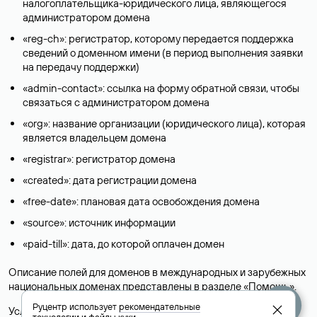
налогоплательщика-юридического лица, являющегося
администратором домена
«reg-ch»: регистратор, которому передается поддержка
сведений о доменном имени (в период выполнения заявки
на передачу поддержки)
«admin-contact»: ссылка на форму обратной связи, чтобы
связаться с администратором домена
«org»: название организации (юридического лица), которая
является владельцем домена
«registrar»: регистратор домена
«created»: дата регистрации домена
«free-date»: плановая дата освобождения домена
«source»: источник информации
«paid-till»: дата, до которой оплачен домен
Описание полей для доменов в международных и зарубежных
национальных доменах представлены в разделе «
Помощь
».
Руцентр использует
рекомендательные
Условия использования Whois-сервиса