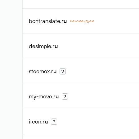
bontranslate
.ru
Рекомендуем
desimple
.ru
steemex
.ru
?
my-move
.ru
?
ifcon
.ru
?