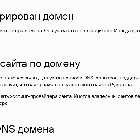
стрирован домен
раторе домена. Она указана в поле «registrar». Иногда да
 сайта по домену
 по полю «nserver», где указан список DNS-серверов, подд
 Это значит, что сайт размещен на
хостинге сайтов
Руцентра.
знать хостинг-провайдера сайта. Иногда владельцы сайтов 
ера.
 DNS домена