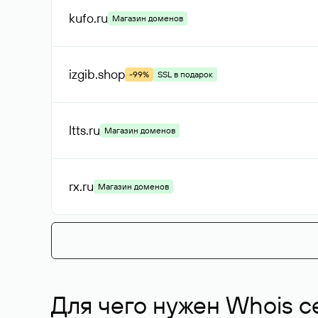
kufo
.ru
Магазин доменов
izgib
.shop
-99%
SSL в подарок
ltts
.ru
Магазин доменов
rx
.ru
Магазин доменов
Для чего нужен Whois с