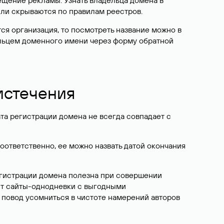
ещение рекламы. Узнать владельца домена в
или скрываются по правилам реестров.
ется организация, то посмотреть название можно в
дельцем доменного имени через форму обратной
 истечения
ата регистрации домена не всегда совпадает с
Соответственно, ее можно назвать датой окончания
егистрации домена полезна при совершении
ют сайты-однодневки с выгодными
 повод усомниться в чистоте намерений авторов