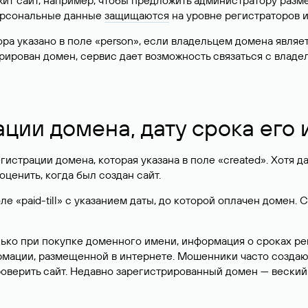
жит сайт, например, чтобы предложить администратору разм
персональные данные
защищаются
на уровне регистраторов 
атора указано в поле «person», если владельцем домена явля
истрирован домен, сервис дает возможность связаться с вла
ации домена, дату срока его
гистрации домена, которая указана в поле «created». Хотя д
оценить, когда был создан сайт.
 «paid-till» с указанием даты, до которой оплачен домен. 
лько при покупке доменного имени, информация о сроках р
ормации, размещенной в интернете. Мошенники часто созда
оверить сайт. Недавно зарегистрированный домен — веский