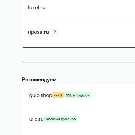
luxel
.ru
riposa
.ru
?
Рекомендуем
guip
.shop
-99%
SSL в подарок
uiic
.ru
Магазин доменов