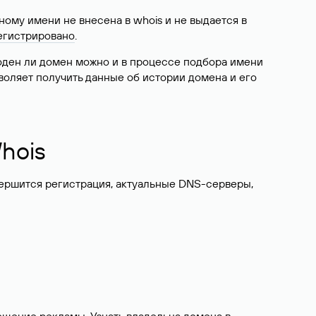
ому имени не внесена в whois и не выдается в
егистрировано
.
боден ли домен можно и в процессе подбора имени
воляет получить данные об истории домена и его
hois
вершится регистрация, актуальные DNS-серверы,