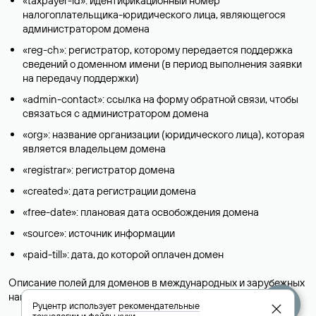
«taxpayer-id»: идентификационный номер
налогоплательщика-юридического лица, являющегося
администратором домена
«reg-ch»: регистратор, которому передается поддержка
сведений о доменном имени (в период выполнения заявки
на передачу поддержки)
«admin-contact»: ссылка на форму обратной связи, чтобы
связаться с администратором домена
«org»: название организации (юридического лица), которая
является владельцем домена
«registrar»: регистратор домена
«created»: дата регистрации домена
«free-date»: плановая дата освобождения домена
«source»: источник информации
«paid-till»: дата, до которой оплачен домен
Описание полей для доменов в международных и зарубежных
национальных доменах представлены в разделе «
Помощь
».
Руцентр использует
рекомендательные