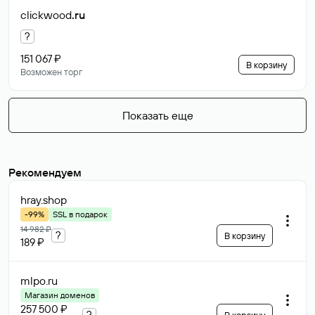
clickwood
.ru
?
151 067 ₽
В корзину
Возможен торг
Показать еще
Рекомендуем
hray
.shop
-99%
SSL в подарок
14 982 ₽
?
В корзину
189 ₽
mlpo
.ru
Магазин доменов
257 500 ₽
?