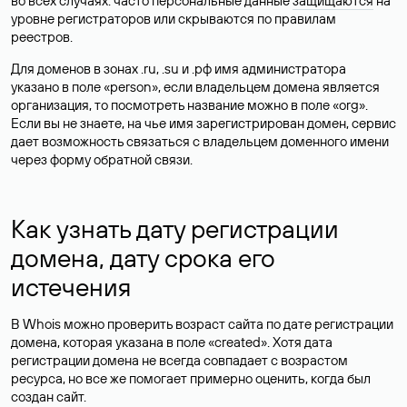
во всех случаях: часто персональные данные
защищаются
на
уровне регистраторов или скрываются по правилам
реестров.
Для доменов в зонах .ru, .su и .рф имя администратора
указано в поле «person», если владельцем домена является
организация, то посмотреть название можно в поле «org».
Если вы не знаете, на чье имя зарегистрирован домен, сервис
дает возможность связаться с владельцем доменного имени
через форму обратной связи.
Как узнать дату регистрации
домена, дату срока его
истечения
В Whois можно проверить возраст сайта по дате регистрации
домена, которая указана в поле «created». Хотя дата
регистрации домена не всегда совпадает с возрастом
ресурса, но все же помогает примерно оценить, когда был
создан сайт.