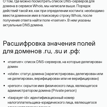
О том, где можно посмотреть список DNS-серверов для
домена в сервисе Whois, мы написали выше. Порядок
действий такой же, как при определении хостинга: необходимо
ввести доменное имя в поисковую строку Whois, после
получения ответа найти поле «nserver». В нем указаны
актуальные DNS домена.
Расшифровка значения полей
для доменов .ru, .su и .рф:
«nserver»: список DNS-серверов, на которые делегирован
домен
«state»: статус домена (зарегистрирован, делегирован или
не делегирован, верифицирован или не верифицирован)
«person»: скрытое имя физического лица, являющегося
администратором домена (Privatе person)
«taxpayer-id»: идентификационный номер
налогоплательщика-юридического лица, являющегося