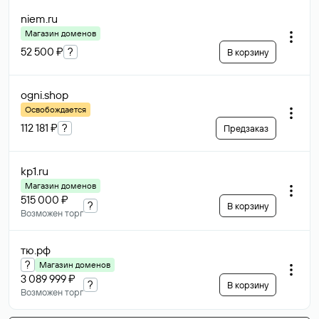
niem
.ru
Магазин доменов
52 500 ₽
?
В корзину
ogni
.shop
Освобождается
112 181 ₽
?
Предзаказ
kp1
.ru
Магазин доменов
515 000 ₽
?
В корзину
Возможен торг
тю
.рф
?
Магазин доменов
3 089 999 ₽
?
В корзину
Возможен торг