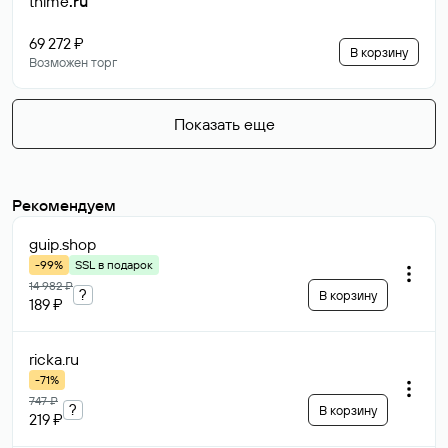
thime
.ru
69 272 ₽
В корзину
Возможен торг
Показать еще
Рекомендуем
guip
.shop
-99%
SSL в подарок
14 982 ₽
?
В корзину
189 ₽
ricka
.ru
-71%
747 ₽
?
В корзину
219 ₽