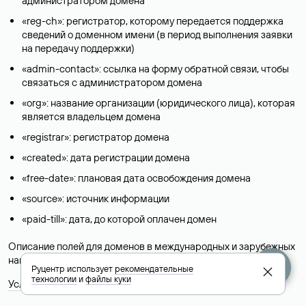
администратором домена
«reg-ch»: регистратор, которому передается поддержка
сведений о доменном имени (в период выполнения заявки
на передачу поддержки)
«admin-contact»: ссылка на форму обратной связи, чтобы
связаться с администратором домена
«org»: название организации (юридического лица), которая
является владельцем домена
«registrar»: регистратор домена
«created»: дата регистрации домена
«free-date»: плановая дата освобождения домена
«source»: источник информации
«paid-till»: дата, до которой оплачен домен
Описание полей для доменов в международных и зарубежных
национальных доменах представлены в разделе «
Помощь
».
Руцентр использует
рекомендательные
технологии
и
файлы куки
Условия использования Whois-сервиса