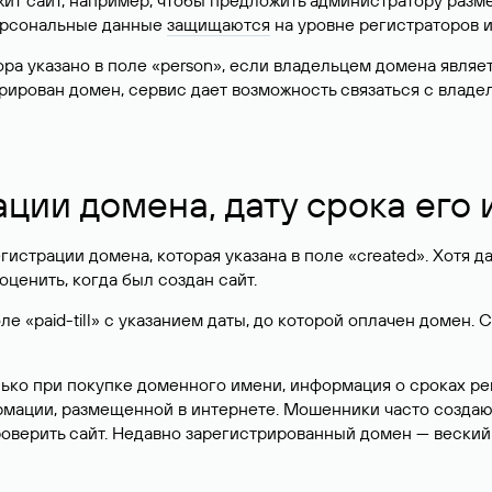
жит сайт, например, чтобы предложить администратору разм
персональные данные
защищаются
на уровне регистраторов 
атора указано в поле «person», если владельцем домена явля
истрирован домен, сервис дает возможность связаться с вла
ации домена, дату срока его
гистрации домена, которая указана в поле «created». Хотя д
оценить, когда был создан сайт.
 «paid-till» с указанием даты, до которой оплачен домен. 
лько при покупке доменного имени, информация о сроках р
ормации, размещенной в интернете. Мошенники часто созда
оверить сайт. Недавно зарегистрированный домен — веский