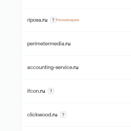
riposa
.ru
?
Рекомендуем
perimetermedia
.ru
accounting-service
.ru
ifcon
.ru
?
clickwood
.ru
?