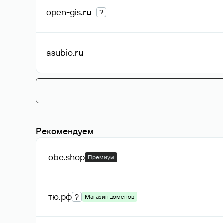
open-gis
.ru
?
asubio
.ru
Рекомендуем
obe
.shop
Премиум
тю
.рф
?
Магазин доменов