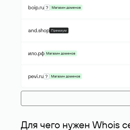
boip
.ru
?
Магазин доменов
and
.shop
Премиум
ило
.рф
Магазин доменов
pevi
.ru
?
Магазин доменов
Для чего нужен Whois с