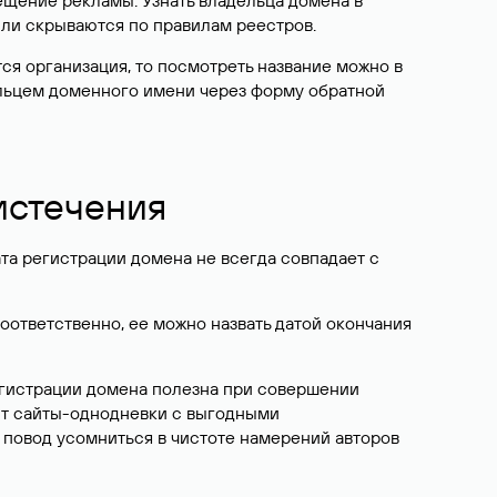
ещение рекламы. Узнать владельца домена в
или скрываются по правилам реестров.
ется организация, то посмотреть название можно в
дельцем доменного имени через форму обратной
 истечения
ата регистрации домена не всегда совпадает с
Соответственно, ее можно назвать датой окончания
егистрации домена полезна при совершении
ют сайты-однодневки с выгодными
 повод усомниться в чистоте намерений авторов