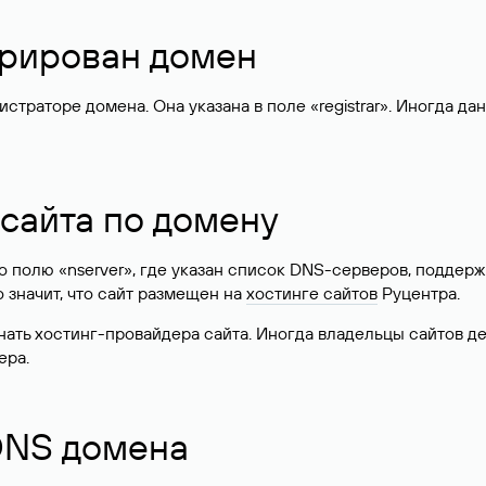
стрирован домен
раторе домена. Она указана в поле «registrar». Иногда да
 сайта по домену
 по полю «nserver», где указан список DNS-серверов, подд
 Это значит, что сайт размещен на
хостинге сайтов
Руцентра.
знать хостинг-провайдера сайта. Иногда владельцы сайтов 
ера.
 DNS домена