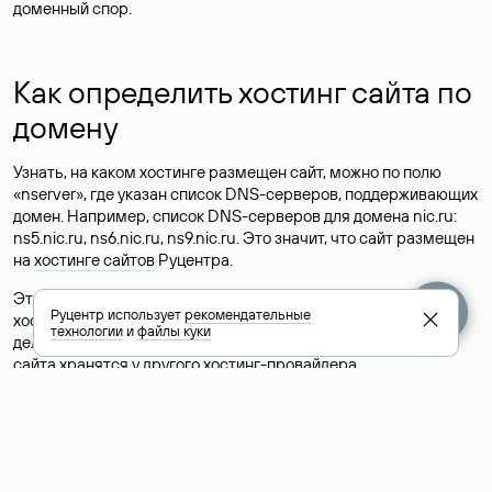
доменный спор.
Как определить хостинг сайта по
домену
Узнать, на каком хостинге размещен сайт, можно по полю
«nserver», где указан список DNS-серверов, поддерживающих
домен. Например, список DNS-серверов для домена nic.ru:
ns5.nic.ru, ns6.nic.ru, ns9.nic.ru. Это значит, что сайт размещен
на
хостинге сайтов
Руцентра.
Это простой, но не всегда достоверный способ узнать
Руцентр использует
рекомендательные
хостинг-провайдера сайта. Иногда владельцы сайтов
технологии
и
файлы куки
делегируют домен на бесплатные DNS-серверы, а данные
сайта хранятся у другого хостинг-провайдера.
Как узнать актуальные DNS
домена