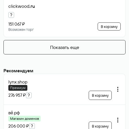
clickwood
.ru
?
151 067 ₽
В корзину
Возможен торг
Показать еще
Рекомендуем
lynx
.shop
Премиум
276 957 ₽
?
В корзину
вё
.рф
Магазин доменов
206 000 ₽
?
В корзину