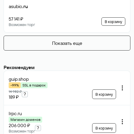
asubio
.ru
57 141 ₽
В корзину
Возможен торг
Показать еще
Рекомендуем
guip
.shop
-99%
SSL в подарок
14 982 ₽
?
В корзину
189 ₽
lrpc
.ru
Магазин доменов
206 000 ₽
?
В корзину
Возможен торг