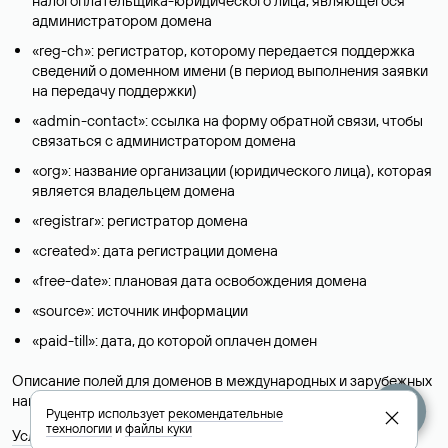
налогоплательщика-юридического лица, являющегося
администратором домена
«reg-ch»: регистратор, которому передается поддержка
сведений о доменном имени (в период выполнения заявки
на передачу поддержки)
«admin-contact»: ссылка на форму обратной связи, чтобы
связаться с администратором домена
«org»: название организации (юридического лица), которая
является владельцем домена
«registrar»: регистратор домена
«created»: дата регистрации домена
«free-date»: плановая дата освобождения домена
«source»: источник информации
«paid-till»: дата, до которой оплачен домен
Описание полей для доменов в международных и зарубежных
национальных доменах представлены в разделе «
Помощь
».
Руцентр использует
рекомендательные
технологии
и
файлы куки
Условия использования Whois-сервиса