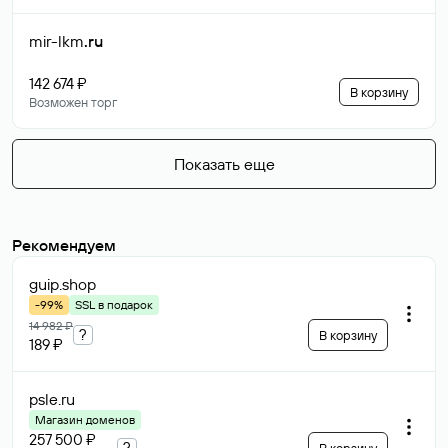
mir-lkm
.ru
142 674 ₽
В корзину
Возможен торг
Показать еще
Рекомендуем
guip
.shop
-99%
SSL в подарок
14 982 ₽
?
В корзину
189 ₽
psle
.ru
Магазин доменов
257 500 ₽
?