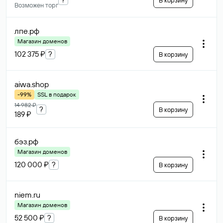
В корзину
Возможен торг
лпе
.рф
Магазин доменов
102 375 ₽
?
В корзину
aiwa
.shop
-99%
SSL в подарок
14 982 ₽
?
В корзину
189 ₽
бэз
.рф
Магазин доменов
120 000 ₽
?
В корзину
niem
.ru
Магазин доменов
52 500 ₽
?
В корзину