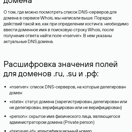
О том, где можно посмотреть список DNS-серверов для
домена в сервисе Whois, мы написали выше. Порядок
действий такой же, как при определении хостинга: необходимо
ввести доменное имя в поисковую строку Whois, после
получения ответа найти поле «nserver». В нем указаны
актуальные DNS домена.
Расшифровка значения полей
для доменов .ru, .su и .рф:
«nserver»: список DNS-серверов, на которые делегирован
домен
«state»: статус домена (зарегистрирован, делегирован или
не делегирован, верифицирован или не верифицирован)
«person»: скрытое имя физического лица, являющегося
администратором домена (Privatе person)
«taxpayer-id»: идентификационный номер