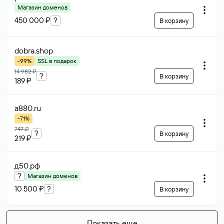
Магазин доменов
450 000 ₽
?
В корзину
dobra
.shop
-99%
SSL в подарок
14 982 ₽
?
В корзину
189 ₽
a880
.ru
-71%
747 ₽
?
В корзину
219 ₽
д50
.рф
?
Магазин доменов
10 500 ₽
?
В корзину
Показать еще