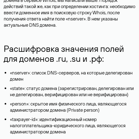
домена в сервисе Whois, мы написали выше. Порядок
действий такой же, как при определении хостинга: необходимо
ввести доменное имя в поисковую строку Whois, после
получения ответа найти поле «nserver». В нем указаны
актуальные DNS домена.
Расшифровка значения полей
для доменов .ru, .su и .рф:
«nserver»: список DNS-серверов, на которые делегирован
домен
«state»: статус домена (зарегистрирован, делегирован или
не делегирован, верифицирован или не верифицирован)
«person»: скрытое имя физического лица, являющегося
администратором домена (Privatе person)
«taxpayer-id»: идентификационный номер
налогоплательщика-юридического лица, являющегося
администратором домена