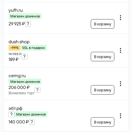
yufh
.ru
Магазин доменов
29 925 ₽
?
В корзину
dush
.shop
-99%
SSL в подарок
14 982 ₽
?
В корзину
189 ₽
cemg
.ru
Магазин доменов
206 000 ₽
?
В корзину
Возможен торг
эбт
.рф
?
Магазин доменов
140 000 ₽
?
В корзину