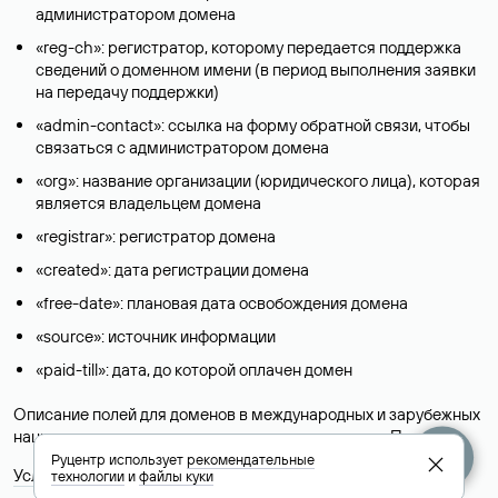
администратором домена
«reg-ch»: регистратор, которому передается поддержка
сведений о доменном имени (в период выполнения заявки
на передачу поддержки)
«admin-contact»: ссылка на форму обратной связи, чтобы
связаться с администратором домена
«org»: название организации (юридического лица), которая
является владельцем домена
«registrar»: регистратор домена
«created»: дата регистрации домена
«free-date»: плановая дата освобождения домена
«source»: источник информации
«paid-till»: дата, до которой оплачен домен
Описание полей для доменов в международных и зарубежных
национальных доменах представлены в разделе «
Помощь
».
Руцентр использует
рекомендательные
Условия использования Whois-сервиса
технологии
и
файлы куки