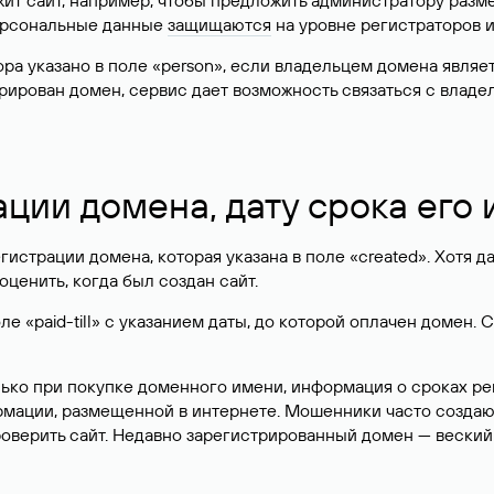
жит сайт, например, чтобы предложить администратору разм
персональные данные
защищаются
на уровне регистраторов 
атора указано в поле «person», если владельцем домена явля
истрирован домен, сервис дает возможность связаться с вла
ации домена, дату срока его
гистрации домена, которая указана в поле «created». Хотя д
оценить, когда был создан сайт.
 «paid-till» с указанием даты, до которой оплачен домен. 
лько при покупке доменного имени, информация о сроках р
ормации, размещенной в интернете. Мошенники часто созда
оверить сайт. Недавно зарегистрированный домен — веский