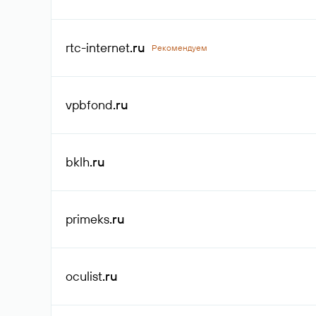
rtc-internet
.ru
Рекомендуем
vpbfond
.ru
bklh
.ru
primeks
.ru
oculist
.ru