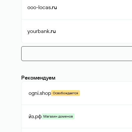
ooo-locas
.ru
yourbank
.ru
Рекомендуем
ogni
.shop
Освобождается
йз
.рф
Магазин доменов