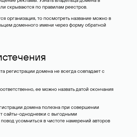
ещение рекламы. Узнать владельца домена в
или скрываются по правилам реестров.
ется организация, то посмотреть название можно в
дельцем доменного имени через форму обратной
 истечения
ата регистрации домена не всегда совпадает с
Соответственно, ее можно назвать датой окончания
егистрации домена полезна при совершении
ют сайты-однодневки с выгодными
 повод усомниться в чистоте намерений авторов