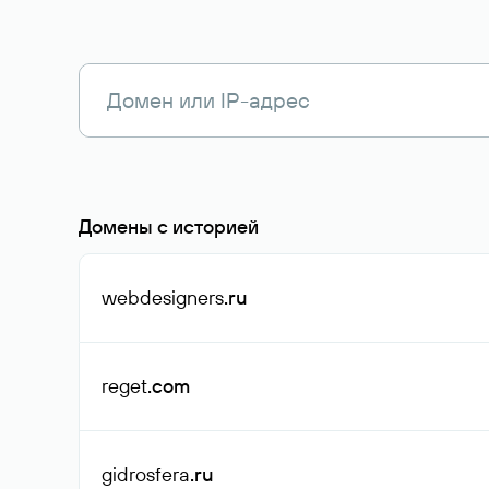
Домены с историей
webdesigners
.ru
reget
.com
gidrosfera
.ru