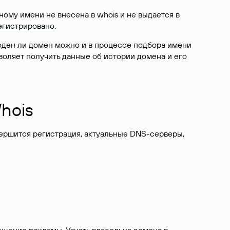
ому имени не внесена в whois и не выдается в
егистрировано
.
боден ли домен можно и в процессе подбора имени
воляет получить данные об истории домена и его
hois
вершится регистрация, актуальные DNS-серверы,