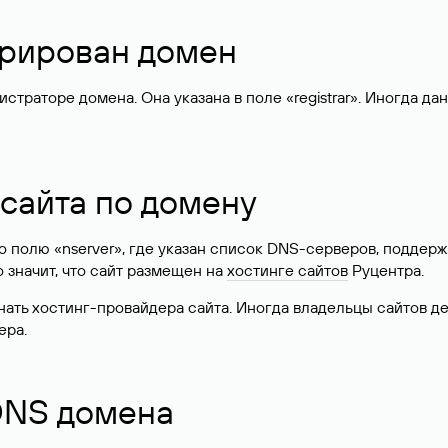
стрирован домен
раторе домена. Она указана в поле «registrar». Иногда да
 сайта по домену
 по полю «nserver», где указан список DNS-серверов, подд
 Это значит, что сайт размещен на
хостинге сайтов
Руцентра.
знать хостинг-провайдера сайта. Иногда владельцы сайтов 
ера.
 DNS домена