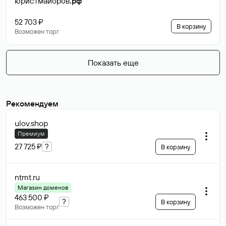
юристмайоров
.рф
52 703 ₽
В корзину
Возможен торг
Показать еще
Рекомендуем
ulov
.shop
Премиум
27 725 ₽
?
В корзину
ntmt
.ru
Магазин доменов
463 500 ₽
?
В корзину
Возможен торг