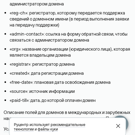
администратором домена
«reg-ch»: регистратор, которому передается поддержка
сведений о доменном имени (в период выполнения заявки
на передачу поддержки)
«admin-contact»: ссылка на форму обратной связи, чтобы
связаться с администратором домена
«org»: название организации (юридического лица), которая
является владельцем домена
«registrar»: регистратор домена
«created»: дата регистрации домена
«free-date»: плановая дата освобождения домена
«source»: источник информации
«paid-till»: дата, до которой оплачен домен
Описание полей для доменов в международных и зарубежных
национальных доменах представлены в разделе «
Помощь
».
Руцентр использует
рекомендательные
Условия использования Whois-сервиса
технологии
и
файлы куки