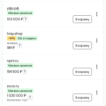
уфр
.рф
Магазин доменов
103 000 ₽
?
В корзину
hray
.shop
-99%
SSL в подарок
14 982 ₽
?
В корзину
189 ₽
npnt
.ru
Магазин доменов
154 500 ₽
?
В корзину
zoce
.ru
Магазин доменов
1 030 000 ₽
?
В корзину
Возможен торг