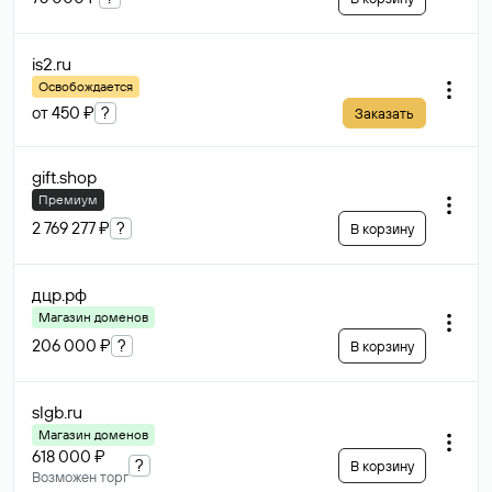
is2
.ru
Освобождается
от 450 ₽
?
Заказать
gift
.shop
Премиум
2 769 277 ₽
?
В корзину
дцр
.рф
Магазин доменов
206 000 ₽
?
В корзину
slgb
.ru
Магазин доменов
618 000 ₽
?
В корзину
Возможен торг