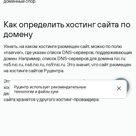
доменный спор.
Как определить хостинг сайта по
домену
Узнать, на каком хостинге размещен сайт, можно по полю
«nserver», где указан список DNS-серверов, поддерживающих
домен. Например, список DNS-серверов для домена nic.ru:
ns5.nic.ru, ns6.nic.ru, ns9.nic.ru. Это значит, что сайт размещен
на
хостинге сайтов
Руцентра.
Это простой, но не всегда достоверный способ узнать
хостинг-провайдера сайта. Иногда владельцы сайтов
Руцентр использует
рекомендательные
технологии
и
файлы куки
делегируют домен на бесплатные DNS-серверы, а данные
сайта хранятся у другого хостинг-провайдера.
Как узнать актуальные DNS
домена