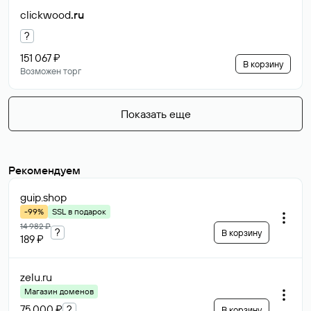
clickwood
.ru
?
151 067 ₽
В корзину
Возможен торг
Показать еще
Рекомендуем
guip
.shop
-99%
SSL в подарок
14 982 ₽
?
В корзину
189 ₽
zelu
.ru
Магазин доменов
75 000 ₽
?
В корзину