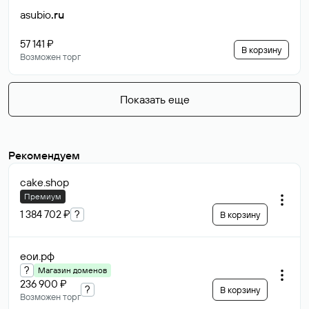
asubio
.ru
57 141 ₽
В корзину
Возможен торг
Показать еще
Рекомендуем
cake
.shop
Премиум
1 384 702 ₽
?
В корзину
еои
.рф
?
Магазин доменов
236 900 ₽
?
В корзину
Возможен торг