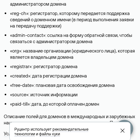
администратором домена
«reg-ch»: регистратор, которому передается поддержка
сведений о доменном имени (в период выполнения заявки
на передачу поддержки)
«admin-contact»: ссылка на форму обратной связи, чтобы
связаться с администратором домена
«org»: название организации (юридического лица), которая
является владельцем домена
«registrar»: регистратор домена
«created»: дата регистрации домена
«free-date»: плановая дата освобождения домена
«source»: источник информации
«paid-till»: дата, до которой оплачен домен
Описание полей для доменов в международных и зарубежных
национальных доменах представлены в разделе «
Помощь
».
Руцентр использует
рекомендательные
Условия использования Whois-сервиса
технологии
и
файлы куки