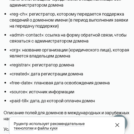
администратором домена
«reg-ch»: регистратор, которому передается поддержка
сведений о доменном имени (в период выполнения заявки
на передачу поддержки)
«admin-contact»: ссылка на форму обратной связи, чтобы
связаться с администратором домена
«org»: название организации (юридического лица), которая
является владельцем домена
«registrar»: регистратор домена
«created»: дата регистрации домена
«free-date»: плановая дата освобождения домена
«source»: источник информации
«paid-till»: дата, до которой оплачен домен
Описание полей для доменов в международных и зарубежных
национальных доменах представлены в разделе «
Помощь
».
Руцентр использует
рекомендательные
технологии
и
файлы куки
Условия использования Whois-сервиса