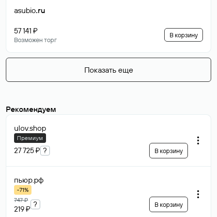
asubio
.ru
57 141 ₽
В корзину
Возможен торг
Показать еще
Рекомендуем
ulov
.shop
Премиум
27 725 ₽
?
В корзину
пьюр
.рф
-71%
747 ₽
?
В корзину
219 ₽