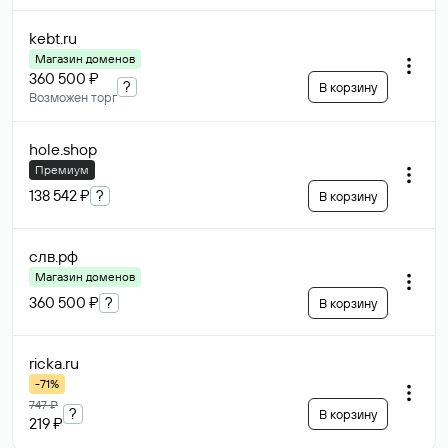
kebt
.ru
Магазин доменов
360 500 ₽
?
В корзину
Возможен торг
hole
.shop
Премиум
138 542 ₽
?
В корзину
слв
.рф
Магазин доменов
360 500 ₽
?
В корзину
ricka
.ru
-71%
747 ₽
?
В корзину
219 ₽