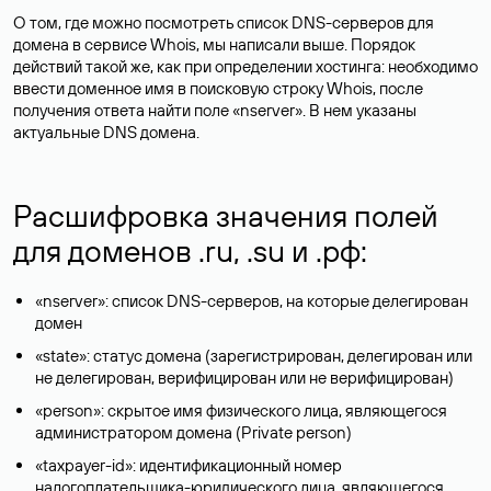
О том, где можно посмотреть список DNS-серверов для
домена в сервисе Whois, мы написали выше. Порядок
действий такой же, как при определении хостинга: необходимо
ввести доменное имя в поисковую строку Whois, после
получения ответа найти поле «nserver». В нем указаны
актуальные DNS домена.
Расшифровка значения полей
для доменов .ru, .su и .рф:
«nserver»: список DNS-серверов, на которые делегирован
домен
«state»: статус домена (зарегистрирован, делегирован или
не делегирован, верифицирован или не верифицирован)
«person»: скрытое имя физического лица, являющегося
администратором домена (Privatе person)
«taxpayer-id»: идентификационный номер
налогоплательщика-юридического лица, являющегося