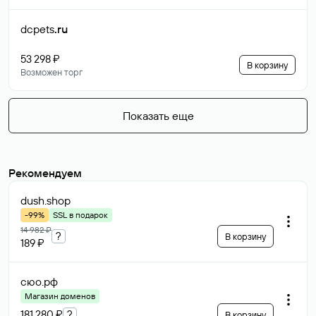
dcpets
.ru
53 298 ₽
В корзину
Возможен торг
Показать еще
Рекомендуем
dush
.shop
-99%
SSL в подарок
14 982 ₽
?
В корзину
189 ₽
сюо
.рф
Магазин доменов
181 280 ₽
?
В корзину