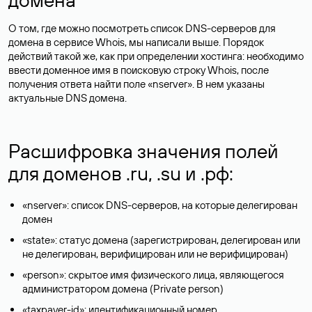
О том, где можно посмотреть список DNS-серверов для
домена в сервисе Whois, мы написали выше. Порядок
действий такой же, как при определении хостинга: необходимо
ввести доменное имя в поисковую строку Whois, после
получения ответа найти поле «nserver». В нем указаны
актуальные DNS домена.
Расшифровка значения полей
для доменов .ru, .su и .рф:
«nserver»: список DNS-серверов, на которые делегирован
домен
«state»: статус домена (зарегистрирован, делегирован или
не делегирован, верифицирован или не верифицирован)
«person»: скрытое имя физического лица, являющегося
администратором домена (Privatе person)
«taxpayer-id»: идентификационный номер