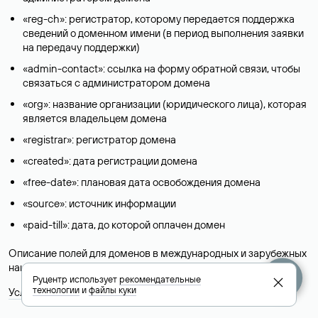
«reg-ch»: регистратор, которому передается поддержка
сведений о доменном имени (в период выполнения заявки
на передачу поддержки)
«admin-contact»: ссылка на форму обратной связи, чтобы
связаться с администратором домена
«org»: название организации (юридического лица), которая
является владельцем домена
«registrar»: регистратор домена
«created»: дата регистрации домена
«free-date»: плановая дата освобождения домена
«source»: источник информации
«paid-till»: дата, до которой оплачен домен
Описание полей для доменов в международных и зарубежных
национальных доменах представлены в разделе «
Помощь
».
Руцентр использует
рекомендательные
технологии
и
файлы куки
Условия использования Whois-сервиса