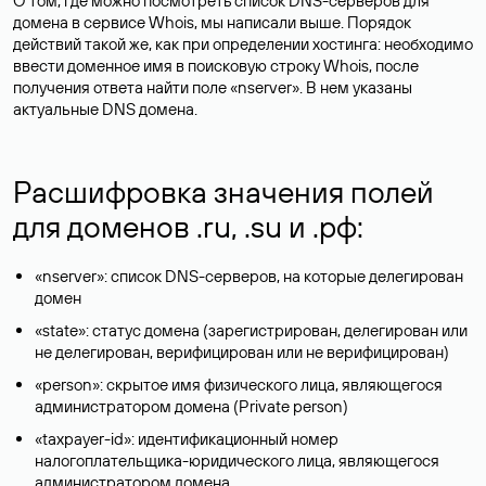
О том, где можно посмотреть список DNS-серверов для
домена в сервисе Whois, мы написали выше. Порядок
действий такой же, как при определении хостинга: необходимо
ввести доменное имя в поисковую строку Whois, после
получения ответа найти поле «nserver». В нем указаны
актуальные DNS домена.
Расшифровка значения полей
для доменов .ru, .su и .рф:
«nserver»: список DNS-серверов, на которые делегирован
домен
«state»: статус домена (зарегистрирован, делегирован или
не делегирован, верифицирован или не верифицирован)
«person»: скрытое имя физического лица, являющегося
администратором домена (Privatе person)
«taxpayer-id»: идентификационный номер
налогоплательщика-юридического лица, являющегося
администратором домена