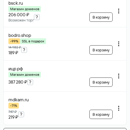
bsck
.ru
Магазин доменов
206 000 ₽
?
В корзину
Возможен торг
bodro
.shop
-99%
SSL в подарок
14 982 ₽
?
В корзину
189 ₽
ицр
.рф
Магазин доменов
387 280 ₽
?
В корзину
mdkam
.ru
-71%
747 ₽
?
В корзину
219 ₽