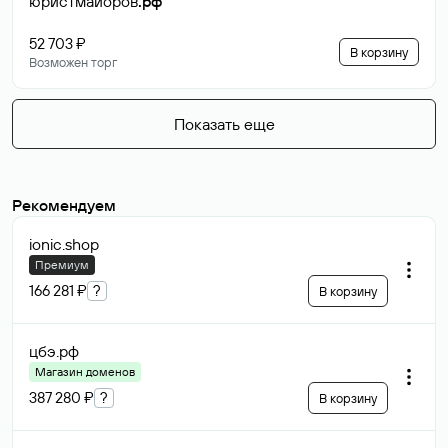
юристмайоров
.рф
52 703 ₽
В корзину
Возможен торг
Показать еще
Рекомендуем
ionic
.shop
Премиум
166 281 ₽
?
В корзину
цбэ
.рф
Магазин доменов
387 280 ₽
?
В корзину