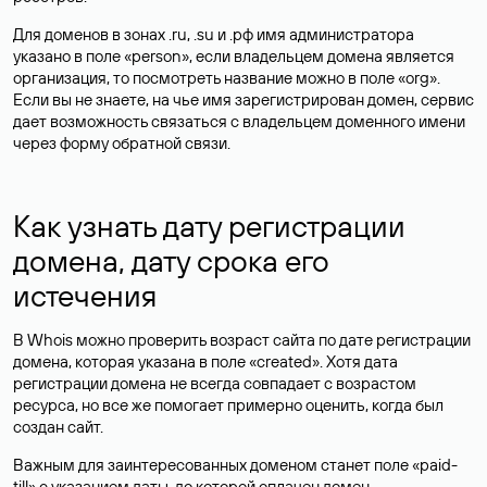
Для доменов в зонах .ru, .su и .рф имя администратора
указано в поле «person», если владельцем домена является
организация, то посмотреть название можно в поле «org».
Если вы не знаете, на чье имя зарегистрирован домен, сервис
дает возможность связаться с владельцем доменного имени
через форму обратной связи.
Как узнать дату регистрации
домена, дату срока его
истечения
В Whois можно проверить возраст сайта по дате регистрации
домена, которая указана в поле «created». Хотя дата
регистрации домена не всегда совпадает с возрастом
ресурса, но все же помогает примерно оценить, когда был
создан сайт.
Важным для заинтересованных доменом станет поле «paid-
till» с указанием даты, до которой оплачен домен.