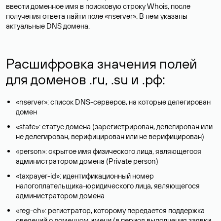
ввести доменное имя в поисковую строку Whois, после
получения ответа найти поле «nserver». В нем указаны
актуальные DNS домена.
Расшифровка значения полей
для доменов .ru, .su и .рф:
«nserver»: список DNS-серверов, на которые делегирован
домен
«state»: статус домена (зарегистрирован, делегирован или
не делегирован, верифицирован или не верифицирован)
«person»: скрытое имя физического лица, являющегося
администратором домена (Privatе person)
«taxpayer-id»: идентификационный номер
налогоплательщика-юридического лица, являющегося
администратором домена
«reg-ch»: регистратор, которому передается поддержка
сведений о доменном имени (в период выполнения заявки