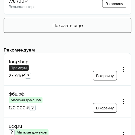
778 700 ₽
В корзину
Возможен торг
Показать еще
Рекомендуем
torg
.shop
Премиум
27 725 ₽
?
В корзину
фбц
.рф
Магазин доменов
120 000 ₽
?
В корзину
ucq
.ru
?
Магазин доменов