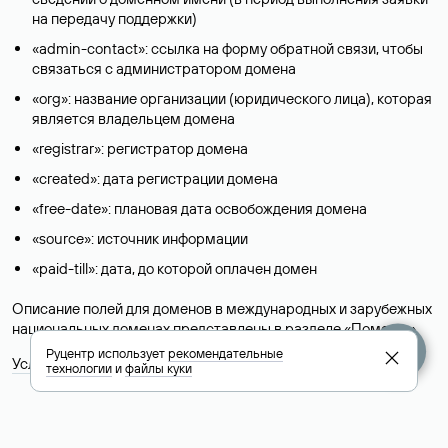
на передачу поддержки)
«admin-contact»: ссылка на форму обратной связи, чтобы
связаться с администратором домена
«org»: название организации (юридического лица), которая
является владельцем домена
«registrar»: регистратор домена
«created»: дата регистрации домена
«free-date»: плановая дата освобождения домена
«source»: источник информации
«paid-till»: дата, до которой оплачен домен
Описание полей для доменов в международных и зарубежных
национальных доменах представлены в разделе «
Помощь
».
Руцентр использует
рекомендательные
Условия использования Whois-сервиса
технологии
и
файлы куки