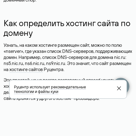
Как определить хостинг сайта по
домену
Узнать, на каком хостинге размещен сайт, можно по полю
«nserver», где указан список DNS-серверов, поддерживающих
домен. Например, список DNS-серверов для домена nic.ru:
ns5.nic.ru, ns6.nic.ru, ns9.nic.ru. Это значит, что сайт размещен
на
хостинге сайтов
Руцентра.
Это простой, но не всегда достоверный способ узнать
хостинг-провайдера сайта. Иногда владельцы сайтов
Руцентр использует
рекомендательные
технологии
и
файлы куки
делегируют домен на бесплатные DNS-серверы, а данные
сайта хранятся у другого хостинг-провайдера.
Как узнать актуальные DNS
домена