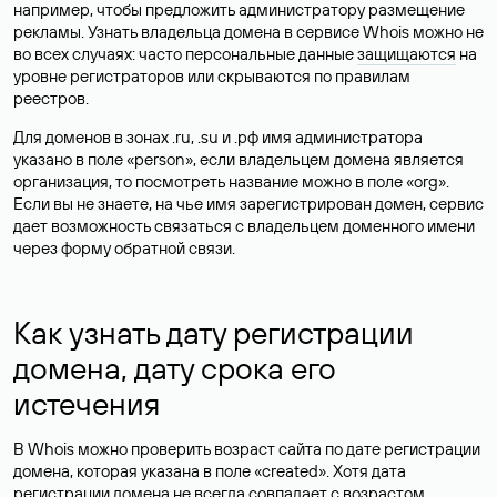
например, чтобы предложить администратору размещение
рекламы. Узнать владельца домена в сервисе Whois можно не
во всех случаях: часто персональные данные
защищаются
на
уровне регистраторов или скрываются по правилам
реестров.
Для доменов в зонах .ru, .su и .рф имя администратора
указано в поле «person», если владельцем домена является
организация, то посмотреть название можно в поле «org».
Если вы не знаете, на чье имя зарегистрирован домен, сервис
дает возможность связаться с владельцем доменного имени
через форму обратной связи.
Как узнать дату регистрации
домена, дату срока его
истечения
В Whois можно проверить возраст сайта по дате регистрации
домена, которая указана в поле «created». Хотя дата
регистрации домена не всегда совпадает с возрастом