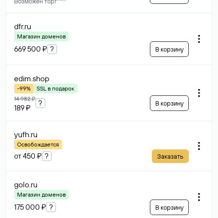
Возможен торг
dfr
.ru
Магазин доменов
669 500 ₽
?
В корзину
edim
.shop
-99%
SSL в подарок
14 982 ₽
?
В корзину
189 ₽
yufh
.ru
Освобождается
от 450 ₽
?
Заказать
golo
.ru
Магазин доменов
175 000 ₽
?
В корзину