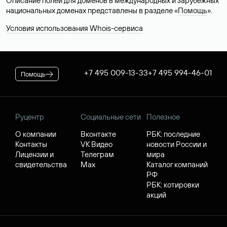
Описание полей для доменов в международных и зарубежных
национальных доменах представлены в разделе «
Помощь
».
Условия использования Whois-сервиса
+7 495 009-13-33
+7 495 994-46-01
Помощь
Руцентр
Социальные сети
Полезное
О компании
Вконтакте
РБК: последние
Контакты
VK Видео
новости России и
Лицензии и
Телеграм
мира
свидетельства
Max
Каталог компаний
РФ
РБК: котировки
акций